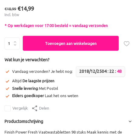
€14,99
€18,99
Incl. btw
* Op werkdagen voor 17:00 besteld = vandaag verzonden
Toevoegen aan winkelwagen
Wat kun je verwachten?
2018/12/25
0
4
:
2
2
:
4
7
Vandaag verzonden? Je hebt nog:
Altijd
De laagste prijzen
Snelle levering
Met Postnl
Elders goedkoper
Laat het ons weten
Vergelijk
Delen
Productomschrijving
Finish Power Fresh Vaatwastabletten 98 stuks Maak kennis met de