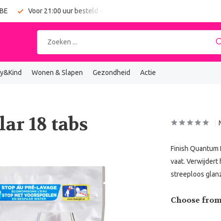
 BE
Voor 21:00 uur besteld = vandaag verzonden
Gratis verz
y&Kind
Wonen & Slapen
Gezondheid
Actie
ar 18 tabs
Finish Quantum R
vaat. Verwijdert
streeploos glanz
Choose from