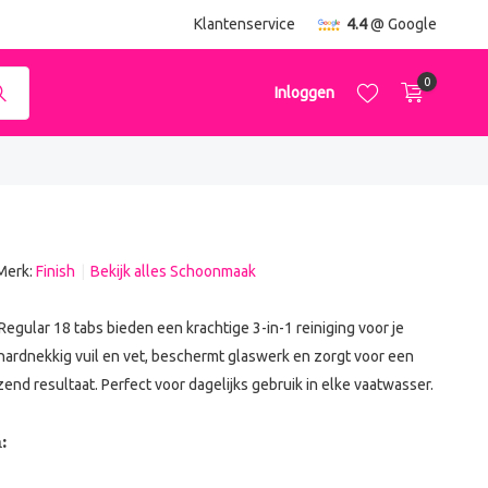
ending
vanaf €50,-
Klantenservice
4.4
@ Google
0
Inloggen
Merk:
Finish
Bekijk alles Schoonmaak
Account aanmaken
Account aanmaken
egular 18 tabs bieden een krachtige 3-in-1 reiniging voor je
 hardnekkig vuil en vet, beschermt glaswerk en zorgt voor een
end resultaat. Perfect voor dagelijks gebruik in elke vaatwasser.
: