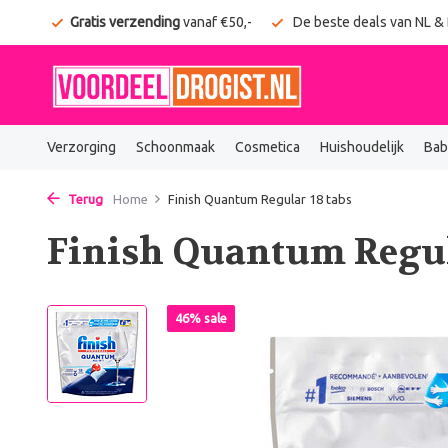
onden
Gratis verzending
vanaf €50,-
De beste deals van NL &
Verzorging
Schoonmaak
Cosmetica
Huishoudelijk
Bab
Terug
Home
Finish Quantum Regular 18 tabs
Finish Quantum Regul
46% sale