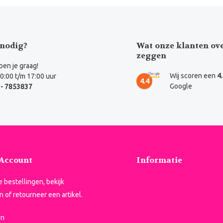
nodig?
Wat onze klanten ov
zeggen
en je graag!
Wij scoren een
4
0:00 t/m 17:00 uur
4.4
Google
- 7853837
 Account
Informatie
je bestellingen, bekijk
n of retourneer een artikel.
en