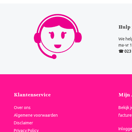
Hulp 
We help
ma-vr 1
☎ 023 
Klantenservice
Mijn
Over ons
Bekijk 
Algemene voorwaarden
facture
Disclaimer
Inlogg
Privacy Policy