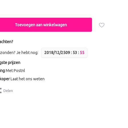
Toevoegen aan winkelwagen
achten?
zonden? Je hebt nog:
2018/12/25
0
9
:
5
3
:
5
5
gste prijzen
ing
Met Postnl
dkoper
Laat het ons weten
Delen