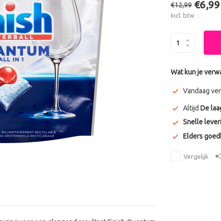
€6,99
€12,99
Incl. btw
Wat kun je verw
Vandaag ver
Altijd
De laa
Snelle lever
Elders goe
Vergelijk