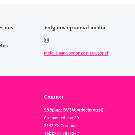
er ons
Volg ons op social media
.4
op
Meld je aan voor onze nieuwsbrief
Contact
S&Bplaza BV ( Voordeeldrogist)
Crommelinbaan 20
2142 EX Cruquius
Tel:
023 - 7853837