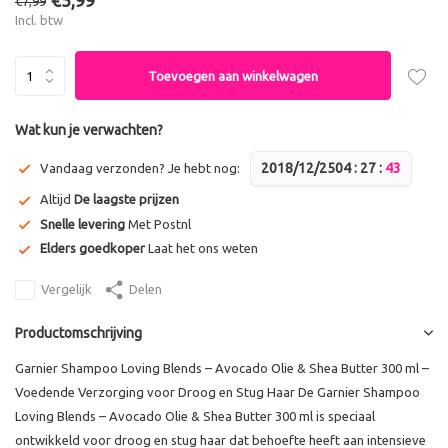
€5,99
€7,99
Incl. btw
Toevoegen aan winkelwagen
Wat kun je verwachten?
2018/12/25
0
4
:
2
7
:
4
3
Vandaag verzonden? Je hebt nog:
Altijd
De laagste prijzen
Snelle levering
Met Postnl
Elders goedkoper
Laat het ons weten
Vergelijk
Delen
Productomschrijving
Garnier Shampoo Loving Blends – Avocado Olie & Shea Butter 300 ml –
Voedende Verzorging voor Droog en Stug Haar De Garnier Shampoo
Loving Blends – Avocado Olie & Shea Butter 300 ml is speciaal
ontwikkeld voor droog en stug haar dat behoefte heeft aan intensieve