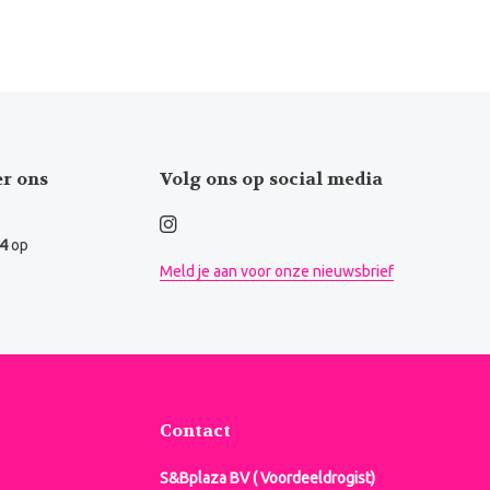
er ons
Volg ons op social media
.4
op
Meld je aan voor onze nieuwsbrief
Contact
S&Bplaza BV ( Voordeeldrogist)