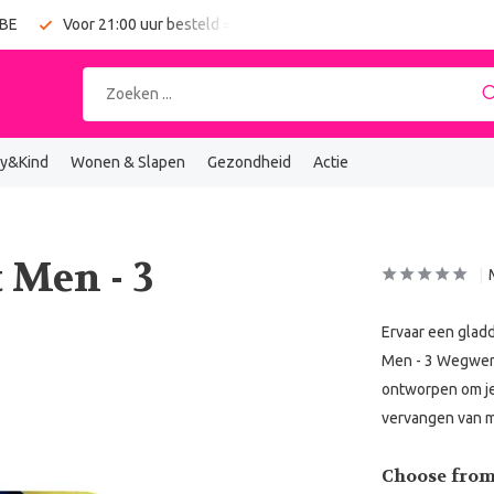
 BE
Voor 21:00 uur besteld = vandaag verzonden
Gratis verz
y&Kind
Wonen & Slapen
Gezondheid
Actie
 Men - 3
Ervaar een glad
Men - 3 Wegwerp
ontworpen om je
vervangen van m
Choose from