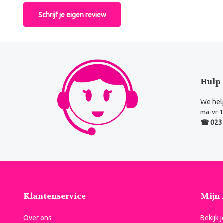
Schrijf je eigen review
Hulp 
We help
ma-vr 1
☎ 023 
Klantenservice
Mijn
Over ons
Bekijk 