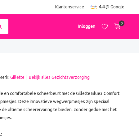
ending
vanaf €50,-
Klantenservice
4.4
@ Google
0
Inloggen
Merk:
Gillette
Bekijk alles Gezichtsverzorging
Account aanmaken
Account aanmaken
de en comfortabele scheerbeurt met de Gillette Blue3 Comfort
mesjes. Deze innovatieve wegwerpmesjes zijn speciaal
 de ultieme scheerervaring te bieden, zonder gedoe met het
esjes.
: