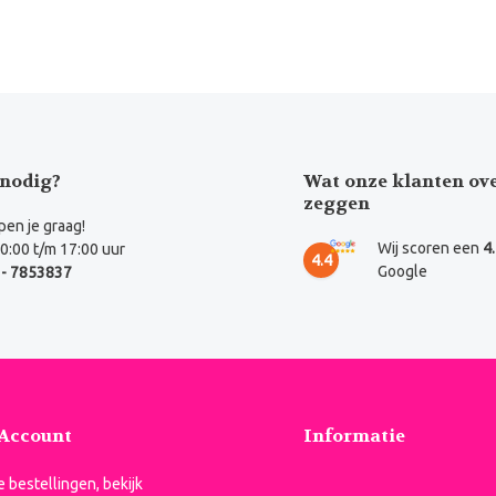
nodig?
Wat onze klanten ov
zeggen
en je graag!
Wij scoren een
4
0:00 t/m 17:00 uur
4.4
Google
- 7853837
 Account
Informatie
je bestellingen, bekijk