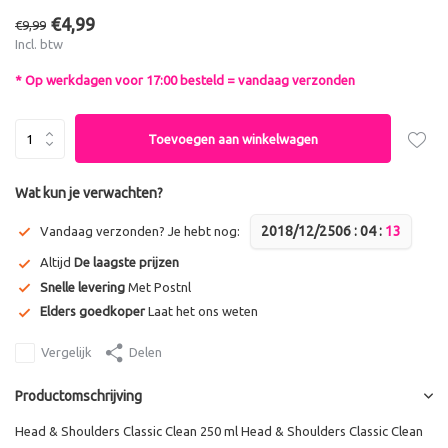
€4,99
€9,99
Incl. btw
* Op werkdagen voor 17:00 besteld = vandaag verzonden
Toevoegen aan winkelwagen
Wat kun je verwachten?
2018/12/25
0
6
:
0
4
:
1
2
Vandaag verzonden? Je hebt nog:
Altijd
De laagste prijzen
Snelle levering
Met Postnl
Elders goedkoper
Laat het ons weten
Vergelijk
Delen
Productomschrijving
Head & Shoulders Classic Clean 250 ml Head & Shoulders Classic Clean