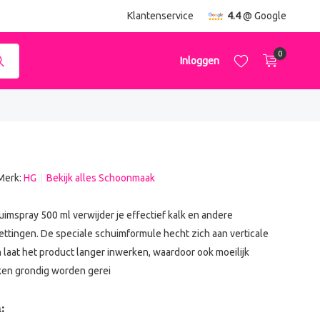
ending
vanaf €50,-
Klantenservice
4.4
@ Google
0
Inloggen
Merk:
HG
Bekijk alles Schoonmaak
Account aanmaken
Account aanmaken
mspray 500 ml verwijder je effectief kalk en andere
ttingen. De speciale schuimformule hecht zich aan verticale
laat het product langer inwerken, waardoor ook moeilijk
ken grondig worden gerei
: