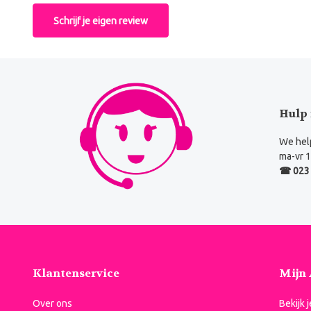
Schrijf je eigen review
Hulp 
We help
ma-vr 1
☎ 023 
Klantenservice
Mijn
Over ons
Bekijk 