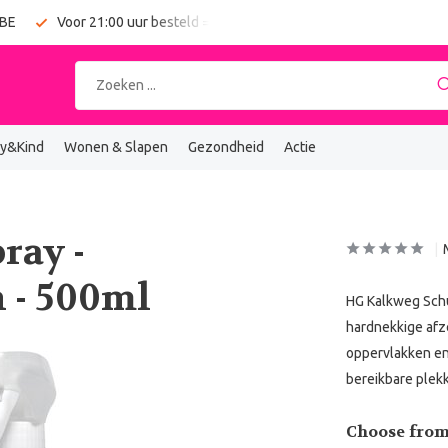
 BE
Voor 21:00 uur besteld = vandaag verzonden
Gratis verz
y&Kind
Wonen & Slapen
Gezondheid
Actie
ray -
 - 500ml
HG Kalkweg Schui
hardnekkige afze
oppervlakken en 
bereikbare plek
Choose from