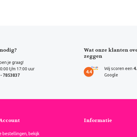
nodig?
Wat onze klanten ov
zeggen
en je graag!
Wij scoren een
4
0:00 t/m 17:00 uur
4.4
Google
- 7853837
 Account
Informatie
je bestellingen, bekijk