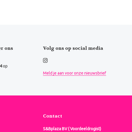
er ons
Volg ons op social media
.4
op
Meld je aan voor onze nieuwsbrief
Contact
S&Bplaza BV ( Voordeeldrogist)