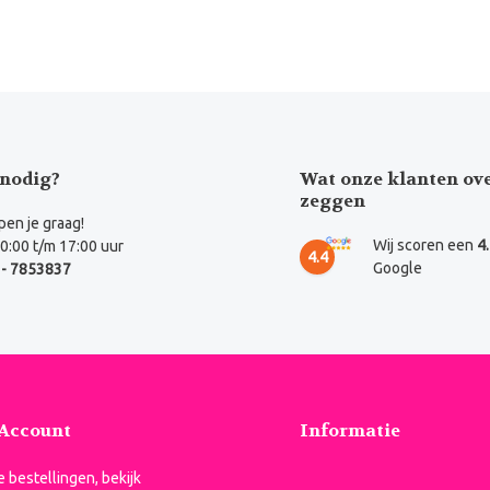
nodig?
Wat onze klanten ov
zeggen
en je graag!
Wij scoren een
4
0:00 t/m 17:00 uur
4.4
Google
- 7853837
 Account
Informatie
je bestellingen, bekijk