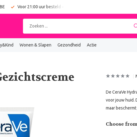
 BE
Voor 21:00 uur besteld = vandaag verzonden
Gratis verz
y&Kind
Wonen & Slapen
Gezondheid
Actie
Gezichtscreme
De CeraVe Hydra
voor jouw huid. 
maar beschermt 
Choose from