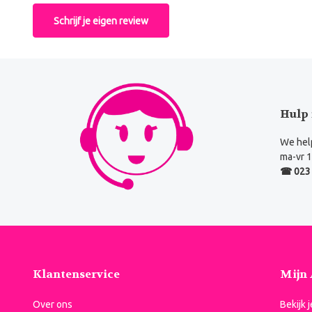
Schrijf je eigen review
Hulp 
We help
ma-vr 1
☎ 023 
Klantenservice
Mijn
Over ons
Bekijk 