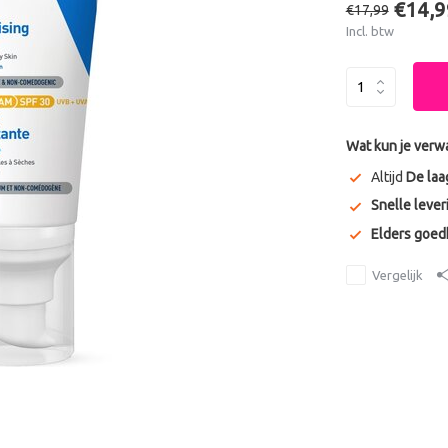
€14,9
€17,99
Incl. btw
Wat kun je verw
Altijd
De laa
Snelle lever
Elders goe
Vergelijk