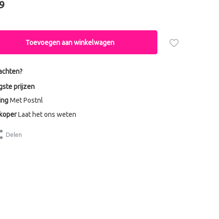
9
Toevoegen aan winkelwagen
achten?
gste prijzen
ing
Met Postnl
dkoper
Laat het ons weten
Delen