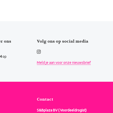
er ons
Volg ons op social media
.4
op
Meld je aan voor onze nieuwsbrief
Contact
S&Bplaza BV ( Voordeeldrogist)