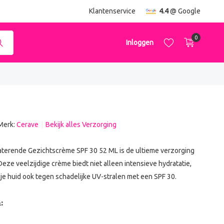
ending
vanaf €50,-
Klantenservice
4.4
@ Google
0
Inloggen
Merk:
Cerave
Bekijk alles Verzorging
Account aanmaken
Account aanmaken
terende Gezichtscrème SPF 30 52 ML is de ultieme verzorging
Deze veelzijdige crème biedt niet alleen intensieve hydratatie,
je huid ook tegen schadelijke UV-stralen met een SPF 30.
: