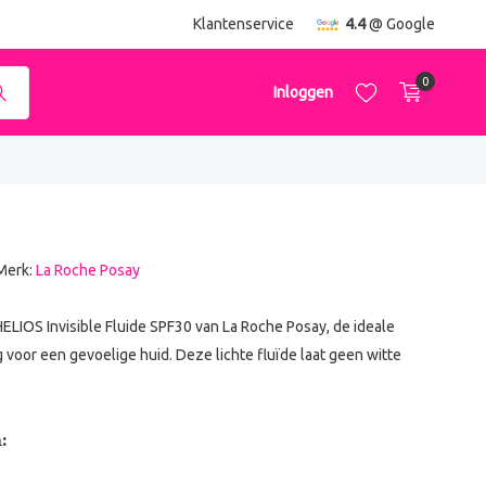
ending
vanaf €50,-
Klantenservice
4.4
@ Google
0
Inloggen
Merk:
La Roche Posay
Account aanmaken
Account aanmaken
LIOS Invisible Fluide SPF30 van La Roche Posay, de ideale
oor een gevoelige huid. Deze lichte fluïde laat geen witte
: