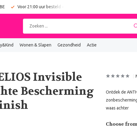
 BE
Voor 21:00 uur besteld = vandaag verzonden
Gratis verz
y&Kind
Wonen & Slapen
Gezondheid
Actie
LIOS Invisible
ichte Bescherming
Ontdek de ANTHE
zonbescherming v
inish
waas achter
Choose from