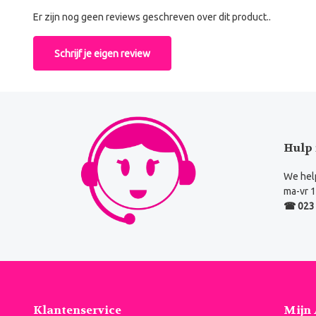
Er zijn nog geen reviews geschreven over dit product..
Schrijf je eigen review
Hulp 
We help
ma-vr 1
☎ 023 
Klantenservice
Mijn