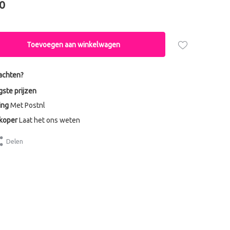
0
Toevoegen aan winkelwagen
achten?
gste prijzen
ing
Met Postnl
dkoper
Laat het ons weten
Delen