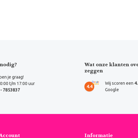
nodig?
Wat onze klanten ov
zeggen
en je graag!
Wij scoren een
4
0:00 t/m 17:00 uur
4.4
Google
- 7853837
 Account
Informatie