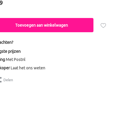
9
Toevoegen aan winkelwagen
achten?
gste prijzen
ing
Met Postnl
dkoper
Laat het ons weten
Delen