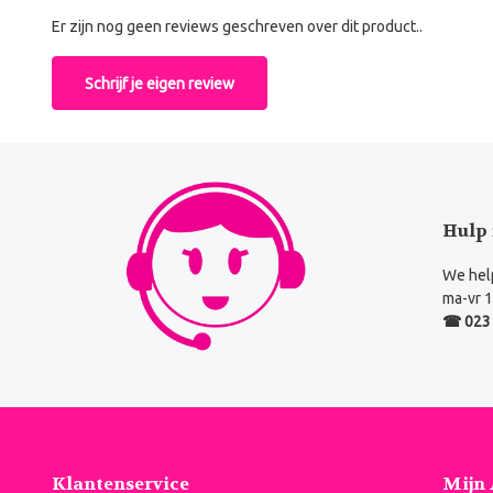
Er zijn nog geen reviews geschreven over dit product..
Schrijf je eigen review
Hulp 
We help
ma-vr 1
☎ 023 
Klantenservice
Mijn