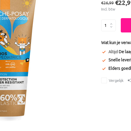
€22,9
€26,99
Incl. btw
Wat kun je verw
Altijd
De laa
Snelle lever
Elders goe
Vergelijk