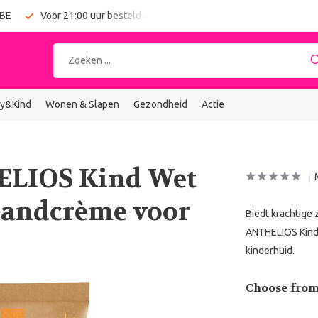
 BE
Voor 21:00 uur besteld = vandaag verzonden
Gratis verz
y&Kind
Wonen & Slapen
Gezondheid
Actie
ELIOS Kind Wet
randcrème voor
Biedt krachtige
ANTHELIOS Kind 
kinderhuid.
Choose from