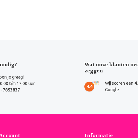
nodig?
Wat onze klanten ov
zeggen
en je graag!
Wij scoren een
4
0:00 t/m 17:00 uur
4.4
Google
- 7853837
 Account
Informatie