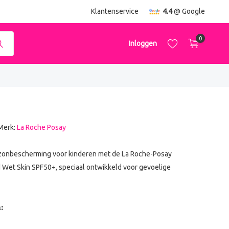
ending
vanaf €50,-
Klantenservice
4.4
@ Google
0
Inloggen
Merk:
La Roche Posay
Account aanmaken
Account aanmaken
 zonbescherming voor kinderen met de La Roche-Posay
Wet Skin SPF50+, speciaal ontwikkeld voor gevoelige
: