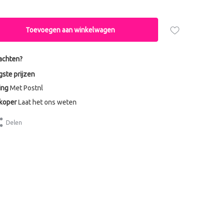
Toevoegen aan winkelwagen
achten?
gste prijzen
ing
Met Postnl
dkoper
Laat het ons weten
Delen