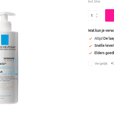
Incl. btw
Wat kun je verw
Altijd
De laa
Snelle lever
Elders goe
Vergelijk