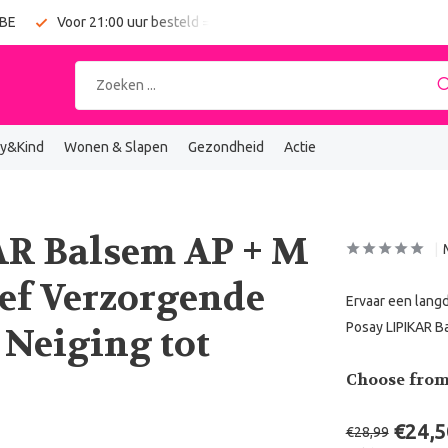
 BE
Voor 21:00 uur besteld = vandaag verzonden
Gratis verz
y&Kind
Wonen & Slapen
Gezondheid
Actie
AR Balsem AP + M
ief Verzorgende
Ervaar een langd
Posay LIPIKAR Ba
Neiging tot
Choose from
€24,5
€28,99