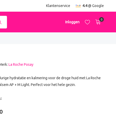
ending
vanaf €50,-
Klantenservice
4.4
@ Google
0
Inloggen
Merk:
La Roche Posay
Account aanmaken
Account aanmaken
urige hydratatie en kalmering voor de droge huid met La Roche
lsem AP + M Light. Perfect voor het hele gezin.
:
0