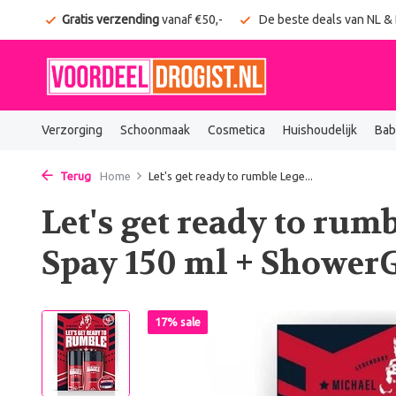
onden
Gratis verzending
vanaf €50,-
De beste deals van NL &
Verzorging
Schoonmaak
Cosmetica
Huishoudelijk
Bab
Terug
Home
Let's get ready to rumble Lege...
Let's get ready to ru
Spay 150 ml + ShowerG
17% sale