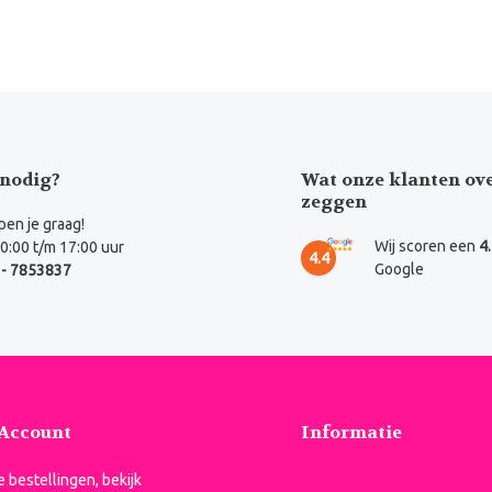
nodig?
Wat onze klanten ov
zeggen
en je graag!
Wij scoren een
4
0:00 t/m 17:00 uur
4.4
Google
- 7853837
 Account
Informatie
je bestellingen, bekijk