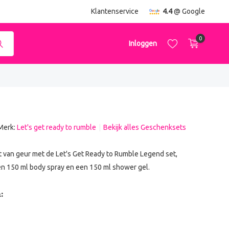
ending
vanaf €50,-
Klantenservice
4.4
@ Google
0
Inloggen
Merk:
Let's get ready to rumble
Bekijk alles Geschenksets
Account aanmaken
Account aanmaken
t van geur met de Let's Get Ready to Rumble Legend set,
en 150 ml body spray en een 150 ml shower gel.
: