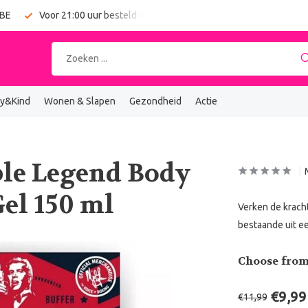
 BE
Voor 21:00 uur besteld = vandaag verzonden
Gratis verz
y&Kind
Wonen & Slapen
Gezondheid
Actie
mble Legend Body
el 150 ml
Verken de krach
bestaande uit e
Choose from
€9,99
€11,99