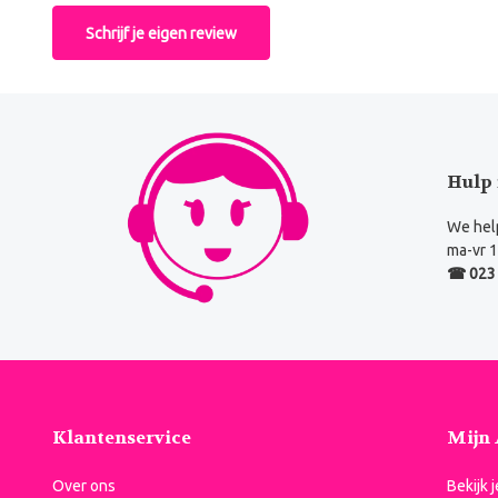
Schrijf je eigen review
Hulp 
We help
ma-vr 1
☎ 023 
Klantenservice
Mijn
Over ons
Bekijk 