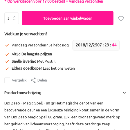
* Op werkdagen voor 17:00 besteld = vandaag verzonden
Toevoegen aan winkelwagen
Wat kun je verwachten?
2018/12/25
0
7
:
2
3
:
4
3
Vandaag verzonden? Je hebt nog:
Altijd
De laagste prijzen
Snelle levering
Met Postnl
Elders goedkoper
Laat het ons weten
Vergelijk
Delen
Productomschrijving
Lux Zeep - Magic Spell - 80 gr Het magische genot van een
betoverende geur en een luxueuze reiniging komt samen in de vorm
van Lux Zeep Magic Spell 80 gram. Lux, een toonaangevend merk op
het gebied van lichaamsverzorging, heeft deze prachtige zeep