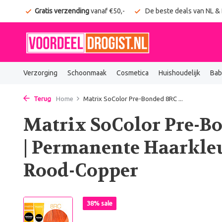
onden
Gratis verzending
vanaf €50,-
De beste deals van NL &
Verzorging
Schoonmaak
Cosmetica
Huishoudelijk
Bab
Terug
Home
Matrix SoColor Pre-Bonded 8RC ...
Matrix SoColor Pre-B
| Permanente Haarkle
Rood-Copper
38% sale