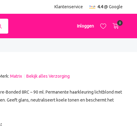
ending
vanaf €50,-
Klantenservice
4.4
@ Google
0
Inloggen
Merk:
Matrix
Bekijk alles Verzorging
Account aanmaken
Account aanmaken
Pre-Bonded 8RC – 90 ml. Permanente haarkleuring lichtblond met
en. Geeft glans, neutraliseert koele tonen en beschermt het
: