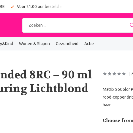
 BE
Voor 21:00 uur besteld = vandaag verzonden
Gratis verz
y&Kind
Wonen & Slapen
Gezondheid
Actie
onded 8RC – 90 ml
uring Lichtblond
Matrix SoColor 
rood-copper tint
haar.
Choose from