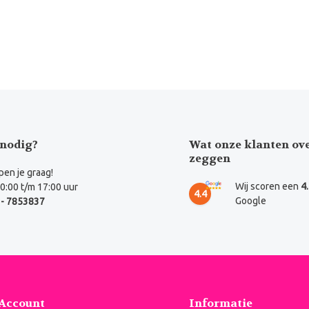
nodig?
Wat onze klanten ov
zeggen
en je graag!
Wij scoren een
4
0:00 t/m 17:00 uur
4.4
Google
- 7853837
 Account
Informatie