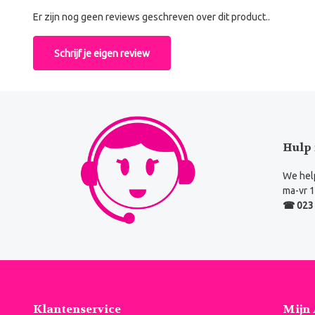
Er zijn nog geen reviews geschreven over dit product..
Schrijf je eigen review
Hulp 
We help
ma-vr 1
☎ 023 
Klantenservice
Mijn