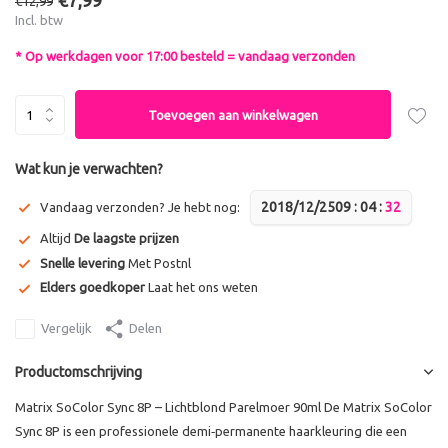
€7,99
€12,99
Incl. btw
* Op werkdagen voor 17:00 besteld = vandaag verzonden
Toevoegen aan winkelwagen
Wat kun je verwachten?
2018/12/25
0
9
:
0
4
:
3
2
Vandaag verzonden? Je hebt nog:
Altijd
De laagste prijzen
Snelle levering
Met Postnl
Elders goedkoper
Laat het ons weten
Vergelijk
Delen
Productomschrijving
Matrix SoColor Sync 8P – Lichtblond Parelmoer 90ml De Matrix SoColor
Sync 8P is een professionele demi‑permanente haarkleuring die een