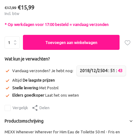
€15,99
€17,99
Incl. btw
* Op werkdagen voor 17:00 besteld = vandaag verzonden
Toevoegen aan winkelwagen
Wat kun je verwachten?
2018/12/25
0
4
:
5
1
:
4
2
Vandaag verzonden? Je hebt nog:
Altijd
De laagste prijzen
Snelle levering
Met Postnl
Elders goedkoper
Laat het ons weten
Vergelijk
Delen
Productomschrijving
MEXX Whenever Wherever for Him Eau de Toilette 50 ml - Fris en