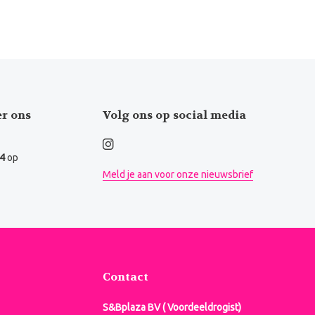
er ons
Volg ons op social media
.4
op
Meld je aan voor onze nieuwsbrief
Contact
S&Bplaza BV ( Voordeeldrogist)