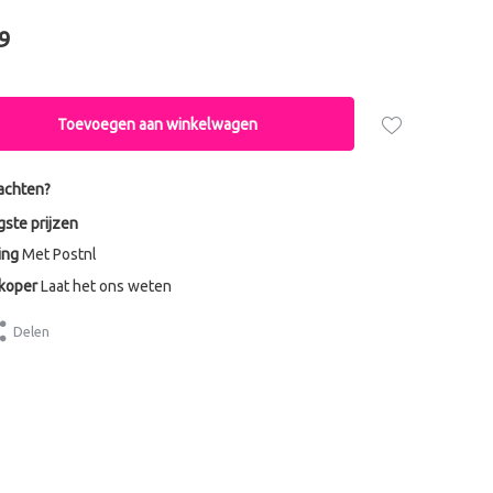
9
Toevoegen aan winkelwagen
achten?
gste prijzen
ing
Met Postnl
dkoper
Laat het ons weten
Delen