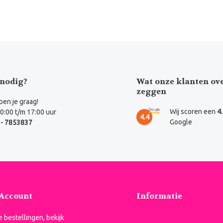
nodig?
Wat onze klanten ov
zeggen
en je graag!
Wij scoren een
4
0:00 t/m 17:00 uur
4.4
Google
- 7853837
 Account
Informatie
je bestellingen, bekijk