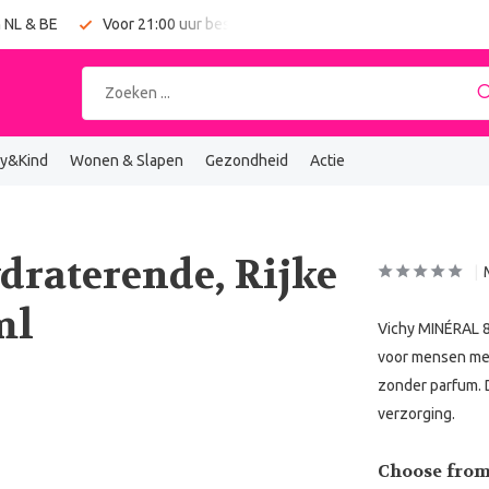
 NL & BE
Voor 21:00 uur besteld = vandaag verzonden
y&Kind
Wonen & Slapen
Gezondheid
Actie
raterende, Rijke
ml
Vichy MINÉRAL 89
voor mensen met 
zonder parfum. D
verzorging.
Choose from