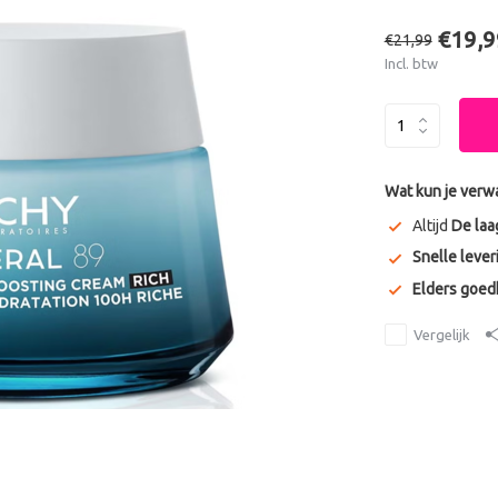
€19,9
€21,99
Incl. btw
Wat kun je verw
Altijd
De laa
Snelle lever
Elders goe
Vergelijk