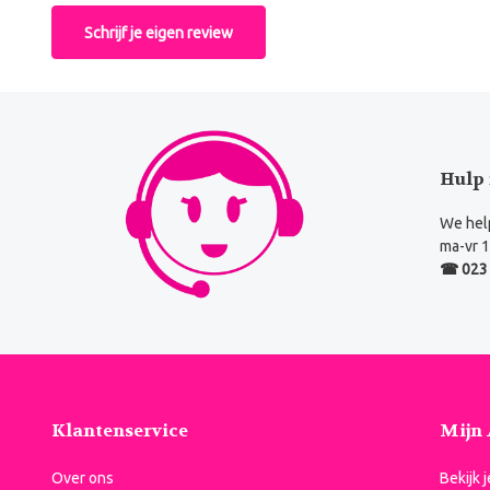
Schrijf je eigen review
Hulp 
We help
ma-vr 1
☎ 023 
Klantenservice
Mijn
Over ons
Bekijk 