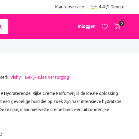
Klantenservice
4.4
@ Google
0
Inloggen
Merk:
Vichy
Bekijk alles Verzorging
Account aanmaken
Account aanmaken
 Hydraterende, Rijke Crème Parfumvrij is de ideale oplossing
een gevoelige huid die op zoek zijn naar intensieve hydratatie
eze rijke, maar niet-vette crème biedt een uitzonderlijke
: