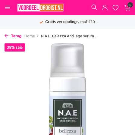
0
Gratis verzending
vanaf €50,-
Terug
Home
N.A.E. Belezza Anti-age serum ...
38% sale