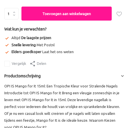
Toevoegen aan winkelwagen
Wat kun je verwachten?
Altijd
De laagste prijzen
Snelle levering
Met Postnl
Elders goedkoper
Laat het ons weten
Vergelijk
Delen
Productomschrijving
OPI IS Mango for It 15ml: Een Tropische Kleur voor Stralende Nagels
Introductie tot OPI IS Mango for It Breng een vleugje zonneschijn in je
leven met OPI IS Mango for It in 15ml. Deze levendige nagellak is
perfect voor iedereen die houdt van vrolijke en sprankelende kleuren.
Of je nu een casual look wilt creëren of je nagels wilt laten opvallen
tijdens een feestje, Mango for It is de ideale keuze. Waarom Kiezen
voor OPI IS Mango for It? ...