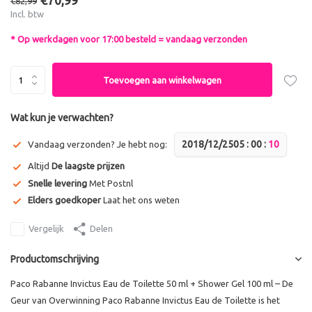
€70,99
€82,99
Incl. btw
* Op werkdagen voor 17:00 besteld = vandaag verzonden
Toevoegen aan winkelwagen
Wat kun je verwachten?
2018/12/25
0
5
:
0
0
:
1
0
Vandaag verzonden? Je hebt nog:
Altijd
De laagste prijzen
Snelle levering
Met Postnl
Elders goedkoper
Laat het ons weten
Vergelijk
Delen
Productomschrijving
Paco Rabanne Invictus Eau de Toilette 50 ml + Shower Gel 100 ml – De
Geur van Overwinning Paco Rabanne Invictus Eau de Toilette is het