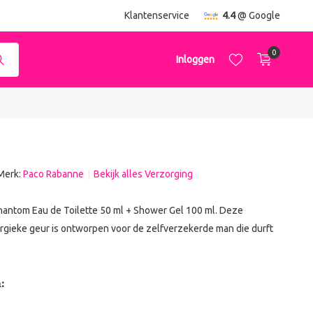
ending
vanaf €50,-
Klantenservice
4.4
@ Google
0
Inloggen
Merk:
Paco Rabanne
Bekijk alles Verzorging
Account aanmaken
Account aanmaken
antom Eau de Toilette 50 ml + Shower Gel 100 ml. Deze
gieke geur is ontworpen voor de zelfverzekerde man die durft
: