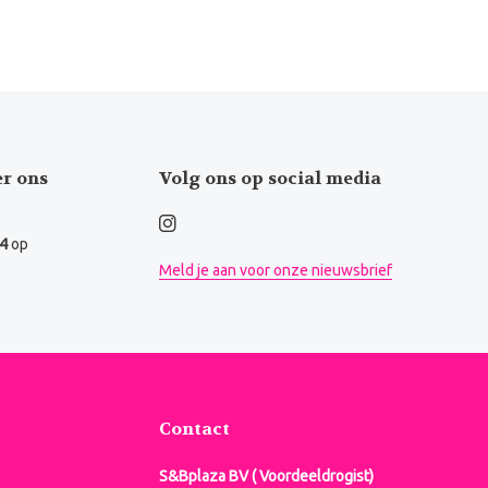
er ons
Volg ons op social media
.4
op
Meld je aan voor onze nieuwsbrief
Contact
S&Bplaza BV ( Voordeeldrogist)