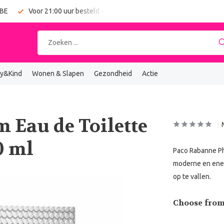
 BE
Voor 21:00 uur besteld = vandaag verzonden
Gratis verz
y&Kind
Wonen & Slapen
Gezondheid
Actie
 Eau de Toilette
0 ml
Paco Rabanne Ph
moderne en ener
op te vallen.
Choose from