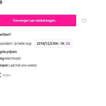
9
Toevoegen aan winkelwagen
achten?
zonden? Je hebt nog:
2018/12/25
0
6
:
1
8
:
2
4
gste prijzen
ing
Met Postnl
dkoper
Laat het ons weten
Delen