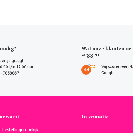
nodig?
Wat onze klanten ov
zeggen
en je graag!
Wij scoren een
4
0:00 t/m 17:00 uur
4.4
Google
- 7853837
 Account
Informatie
je bestellingen, bekijk