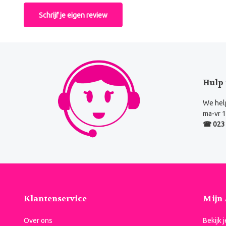
Schrijf je eigen review
Hulp 
We help
ma-vr 1
☎ 023 
Klantenservice
Mijn
Over ons
Bekijk 