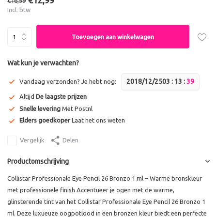
€12,99
€16,99
Incl. btw
Toevoegen aan winkelwagen
Wat kun je verwachten?
2018/12/25
0
3
:
1
3
:
3
9
Vandaag verzonden? Je hebt nog:
Altijd
De laagste prijzen
Snelle levering
Met Postnl
Elders goedkoper
Laat het ons weten
Vergelijk
Delen
Productomschrijving
Collistar Professionale Eye Pencil 26 Bronzo 1 ml – Warme bronskleur
met professionele finish Accentueer je ogen met de warme,
glinsterende tint van het Collistar Professionale Eye Pencil 26 Bronzo 1
ml. Deze luxueuze oogpotlood in een bronzen kleur biedt een perfecte