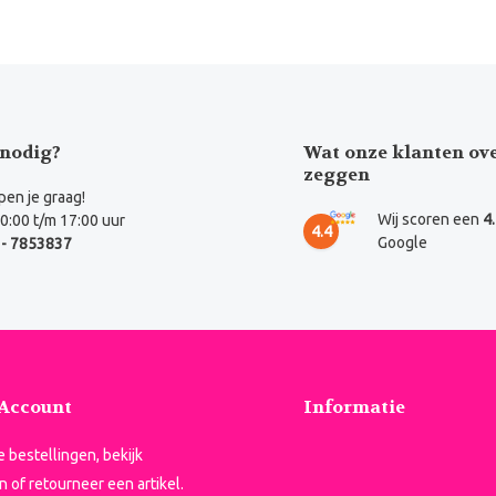
nodig?
Wat onze klanten ov
zeggen
en je graag!
Wij scoren een
4
0:00 t/m 17:00 uur
4.4
Google
- 7853837
 Account
Informatie
je bestellingen, bekijk
n of retourneer een artikel.