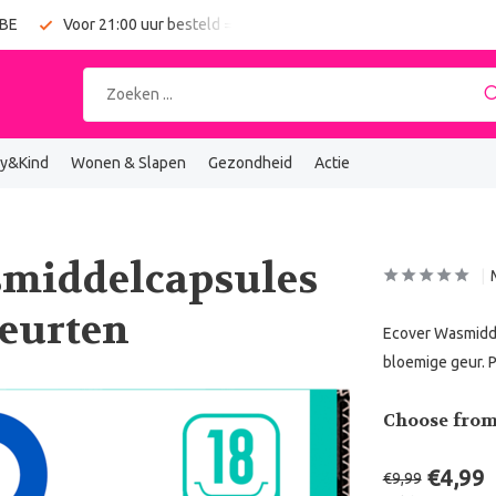
 BE
Voor 21:00 uur besteld = vandaag verzonden
Gratis verz
y&Kind
Wonen & Slapen
Gezondheid
Actie
smiddelcapsules
beurten
Ecover Wasmidde
bloemige geur. P
Choose from
€4,99
€9,99