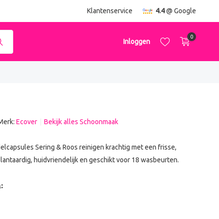
ending
vanaf €50,-
Klantenservice
4.4
@ Google
0
Inloggen
Merk:
Ecover
Bekijk alles Schoonmaak
Account aanmaken
Account aanmaken
lcapsules Sering & Roos reinigen krachtig met een frisse,
lantaardig, huidvriendelijk en geschikt voor 18 wasbeurten.
: