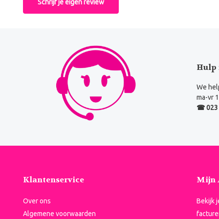
Schrijf je eigen review
Hulp 
We help
ma-vr 1
☎ 023 
Klantenservice
Mijn
Over ons
Bekijk 
Algemene voorwaarden
facture