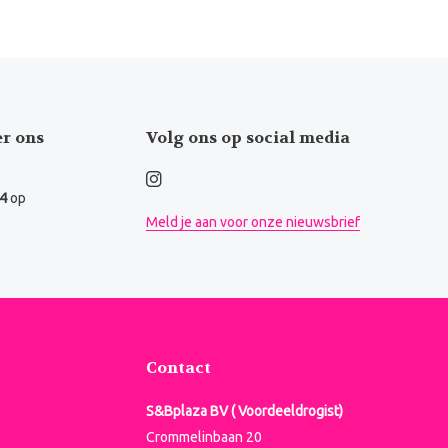
er ons
Volg ons op social media
.4
op
Meld je aan voor onze nieuwsbrief
Contact
S&Bplaza BV ( Voordeeldrogist)
Crommelinbaan 20