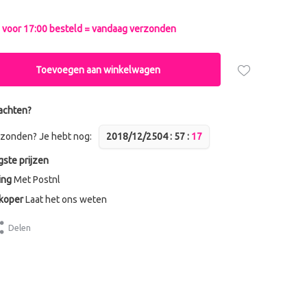
voor 17:00 besteld = vandaag verzonden
Toevoegen aan winkelwagen
achten?
zonden? Je hebt nog:
2018/12/25
0
4
:
5
7
:
1
7
gste prijzen
ing
Met Postnl
dkoper
Laat het ons weten
Delen