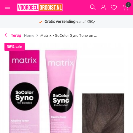
0
Gratis verzending
vanaf €50,-
Terug
Home
Matrix - SoColor Sync Tone on ...
38% sale