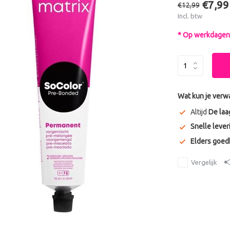
€7,99
€12,99
Incl. btw
* Op werkdagen 
Wat kun je verw
Altijd
De laa
Snelle lever
Elders goe
Vergelijk