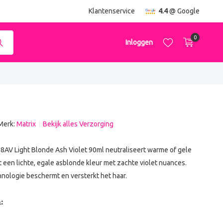
ending
vanaf €50,-
Klantenservice
4.4
@ Google
0
Inloggen
Merk:
Matrix
Bekijk alles Verzorging
Account aanmaken
Account aanmaken
08AV Light Blonde Ash Violet 90ml neutraliseert warme of gele
 een lichte, egale asblonde kleur met zachte violet nuances.
nologie beschermt en versterkt het haar.
: