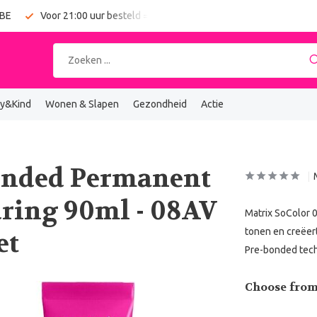
 BE
Voor 21:00 uur besteld = vandaag verzonden
Gratis verz
y&Kind
Wonen & Slapen
Gezondheid
Actie
onded Permanent
ring 90ml - 08AV
Matrix SoColor 
tonen en creëert
et
Pre-bonded tech
Choose from