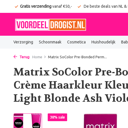
onden
Gratis verzending
vanaf €50,-
De beste deals van NL &
Verzorging
Schoonmaak
Cosmetica
Huishoudelijk
Bab
Terug
Home
Matrix SoColor Pre-Bonded Perm...
Matrix SoColor Pre-B
Crème Haarkleur Kleu
Light Blonde Ash Viol
38% sale