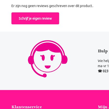
Er zijn nog geen reviews geschreven over dit product..
Schrijf je eigen review
Hulp 
We help
ma-vr 1
☎ 023 
Klantenservice
Mijn