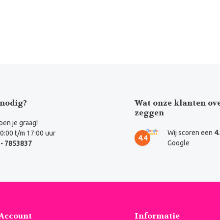
nodig?
Wat onze klanten ov
zeggen
en je graag!
Wij scoren een
4
0:00 t/m 17:00 uur
4.4
Google
- 7853837
 Account
Informatie