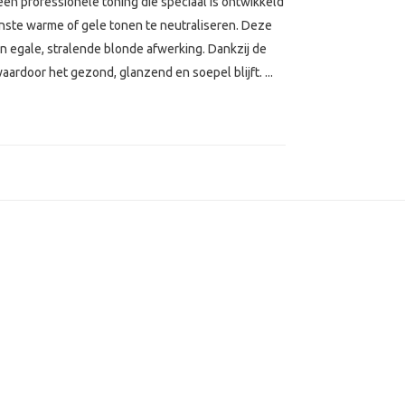
een professionele toning die speciaal is ontwikkeld
wenste warme of gele tonen te neutraliseren. Deze
en egale, stralende blonde afwerking. Dankzij de
rdoor het gezond, glanzend en soepel blijft. ...