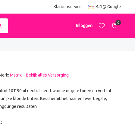
ending
vanaf €50,-
Klantenservice
4.4
@ Google
0
Inloggen
Merk:
Matrix
Bekijk alles Verzorging
Account aanmaken
Account aanmaken
trol 10T 90ml neutraliseert warme of gele tonen en verfijnt
uurlijke blonde tinten. Beschermt het haar en levert egale,
ngdurige resultaten.
: