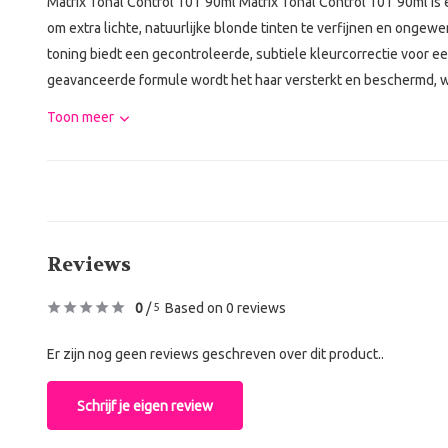
Matrix Tonal Control 10T 90ml Matrix Tonal Control 10T 90ml is 
om extra lichte, natuurlijke blonde tinten te verfijnen en onge
toning biedt een gecontroleerde, subtiele kleurcorrectie voor e
geavanceerde formule wordt het haar versterkt en beschermd, waa
Toon meer
Reviews
0
/
Based on 0 reviews
5
Er zijn nog geen reviews geschreven over dit product..
Schrijf je eigen review