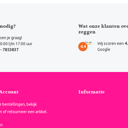
nodig?
Wat onze klanten ov
zeggen
en je graag!
Wij scoren een
4
0:00 t/m 17:00 uur
4.4
Google
- 7853837
 Account
Informatie
je bestellingen, bekijk
n of retourneer een artikel.
en