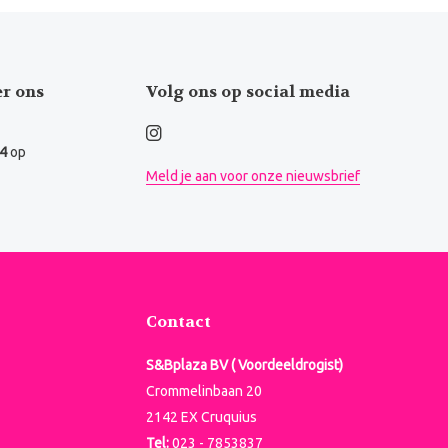
er ons
Volg ons op social media
.4
op
Meld je aan voor onze nieuwsbrief
Contact
S&Bplaza BV ( Voordeeldrogist)
Crommelinbaan 20
2142 EX Cruquius
Tel:
023 - 7853837