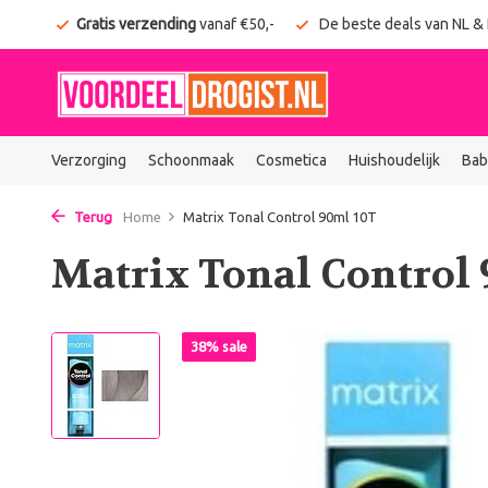
onden
Gratis verzending
vanaf €50,-
De beste deals van NL &
Verzorging
Schoonmaak
Cosmetica
Huishoudelijk
Bab
Terug
Home
Matrix Tonal Control 90ml 10T
Matrix Tonal Control
38% sale