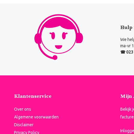
Hulp 
We help
ma-vr 1
☎ 023 
Klantenservice
Mijn
Over ons
Bekijk 
Algemene voorwaarden
facture
Disclaimer
Inlogg
Privacy Policy