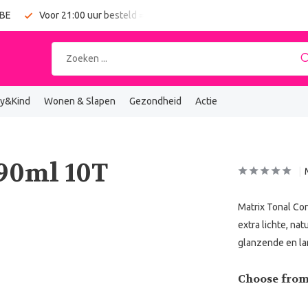
 BE
Voor 21:00 uur besteld = vandaag verzonden
Gratis verz
y&Kind
Wonen & Slapen
Gezondheid
Actie
 90ml 10T
Matrix Tonal Con
extra lichte, nat
glanzende en la
Choose from