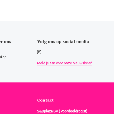
er ons
Volg ons op social media
.4
op
Meld je aan voor onze nieuwsbrief
Contact
S&Bplaza BV ( Voordeeldrogist)