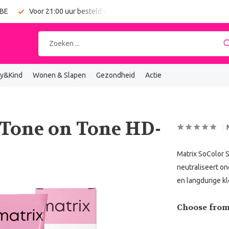
 BE
Voor 21:00 uur besteld = vandaag verzonden
Gratis verz
y&Kind
Wonen & Slapen
Gezondheid
Actie
 Tone on Tone HD-
Matrix SoColor S
neutraliseert o
en langdurige kl
Choose from