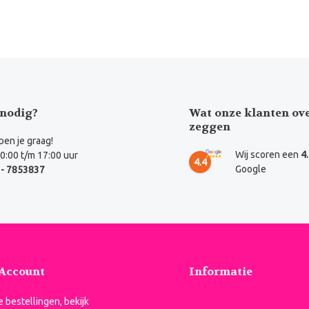
nodig?
Wat onze klanten ov
zeggen
en je graag!
Wij scoren een
4
0:00 t/m 17:00 uur
4.4
Google
- 7853837
 Account
Informatie
je bestellingen, bekijk