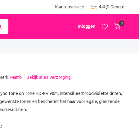
ending
vanaf €50,-
Klantenservice
4.4
@ Google
0
Inloggen
Merk:
Matrix
Bekijk alles Verzorging
Account aanmaken
Account aanmaken
ync Tone on Tone HD-RV 90ml intensifieert roodviolette tinten,
ngewenste tonen en beschermt het haar voor egale, glanzende
eurresultaten.
: