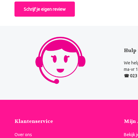
Schrijf je eigen review
Hulp 
We help
ma-vr 1
☎ 023 
Klantenservice
Mijn
Over ons
Bekijk 