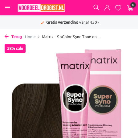
0
Gratis verzending
vanaf €50,-
Terug
Home
Matrix - SoColor Sync Tone on ...
38% sale