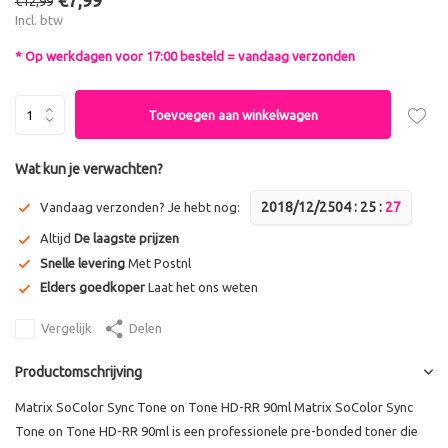
€7,99
€12,99
Incl. btw
* Op werkdagen voor 17:00 besteld = vandaag verzonden
Toevoegen aan winkelwagen
Wat kun je verwachten?
2018/12/25
0
4
:
2
5
:
2
6
Vandaag verzonden? Je hebt nog:
Altijd
De laagste prijzen
Snelle levering
Met Postnl
Elders goedkoper
Laat het ons weten
Vergelijk
Delen
Productomschrijving
Matrix SoColor Sync Tone on Tone HD-RR 90ml Matrix SoColor Sync
Tone on Tone HD-RR 90ml is een professionele pre-bonded toner die