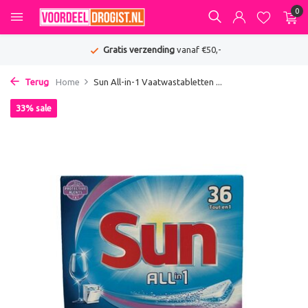
0
Gratis verzending
vanaf €50,-
Terug
Home
Sun All-in-1 Vaatwastabletten ...
33% sale