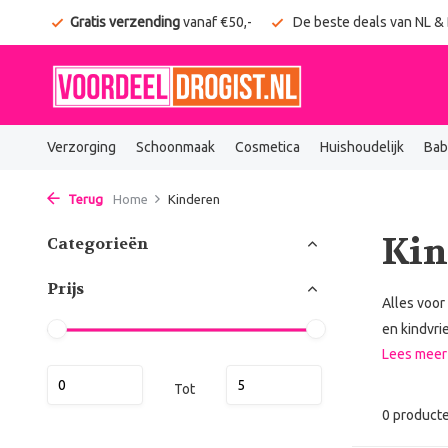
onden
Gratis verzending
vanaf €50,-
De beste deals van NL &
Verzorging
Schoonmaak
Cosmetica
Huishoudelijk
Bab
Terug
Home
Kinderen
Kin
Categorieën
Prijs
Alles voor
en kindvrie
Lees mee
Tot
0 product