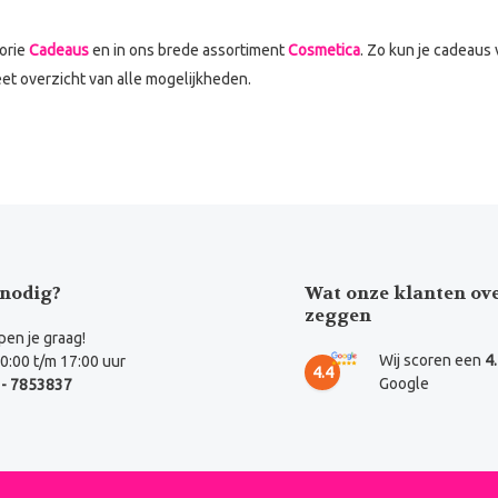
gorie
Cadeaus
en in ons brede assortiment
Cosmetica
. Zo kun je cadeaus 
t overzicht van alle mogelijkheden.
nodig?
Wat onze klanten ov
zeggen
en je graag!
Wij scoren een
4
0:00 t/m 17:00 uur
4.4
Google
- 7853837