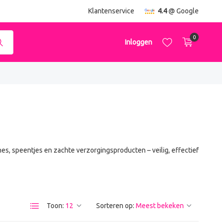
ending
vanaf €50,-
Klantenservice
4.4
@ Google
0
Inloggen
Account aanmaken
Account aanmaken
es, speentjes en zachte verzorgingsproducten – veilig, effectief
Toon:
Sorteren op: