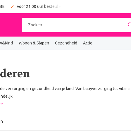
 BE
Voor 21:00 uur besteld = vandaag verzonden
Gratis verz
y&Kind
Wonen & Slapen
Gezondheid
Actie
deren
 de verzorging en gezondheid van je kind. Van babyverzorging tot vitamin
ndelijk.
r
en