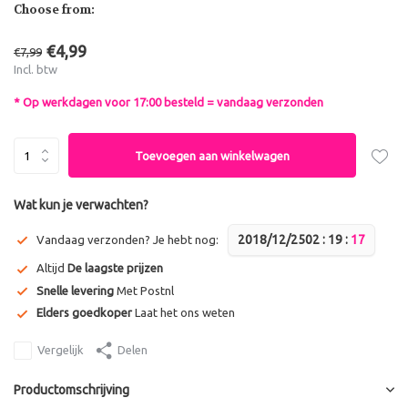
Choose from:
€4,99
€7,99
Incl. btw
* Op werkdagen voor 17:00 besteld = vandaag verzonden
Toevoegen aan winkelwagen
Wat kun je verwachten?
2018/12/25
0
2
:
1
9
:
1
7
Vandaag verzonden? Je hebt nog:
Altijd
De laagste prijzen
Snelle levering
Met Postnl
Elders goedkoper
Laat het ons weten
Vergelijk
Delen
Productomschrijving