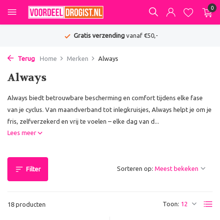
0
€50,-
De beste deals van NL & B
Terug
Home
Merken
Always
Always
Always biedt betrouwbare bescherming en comfort tijdens elke fase
van je cyclus. Van maandverband tot inlegkruisjes, Always helpt je om je
fris, zelfverzekerd en vrij te voelen – elke dag van d...
Lees meer
Sorteren op:
Filter
Toon:
18 producten