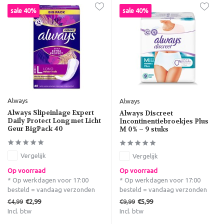
sale 40%
sale 40%
Always
Always
Always Slipeinlage Expert
Always Discreet
Daily Protect Long met Licht
Incontinentiebroekjes Plus
Geur BigPack 40
M 0% – 9 stuks
Vergelijk
Vergelijk
Op voorraad
Op voorraad
* Op werkdagen voor 17:00
* Op werkdagen voor 17:00
besteld = vandaag verzonden
besteld = vandaag verzonden
€4,99
€9,99
€2,99
€5,99
Incl. btw
Incl. btw