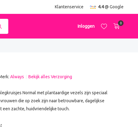
ending
vanaf €50,-
Klantenservice
4.4
@ Google
0
Inloggen
Merk:
Always
Bekijk alles Verzorging
Account aanmaken
Account aanmaken
nlegkruisjes Normal met plantaardige vezels zijn speciaal
vrouwen die op zoek zijn naar betrouwbare, dagelijkse
 een zachte, huidvriendelijke touch.
: