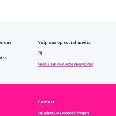
er ons
Volg ons op social media
.4
op
Meld je aan voor onze nieuwsbrief
Contact
S&Bplaza BV ( Voordeeldrogist)