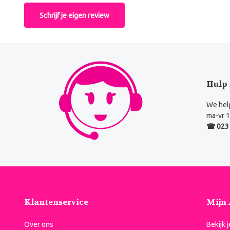
Schrijf je eigen review
Hulp 
We help
ma-vr 1
☎ 023 
Klantenservice
Mijn
Over ons
Bekijk 