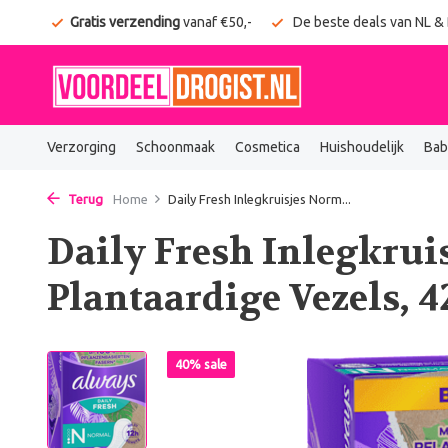
onden
Gratis verzending
vanaf €50,-
De beste deals van NL &
Verzorging
Schoonmaak
Cosmetica
Huishoudelijk
Bab
Terug
Home
Daily Fresh Inlegkruisjes Norm...
Daily Fresh Inlegkrui
Plantaardige Vezels, 4
40% sale