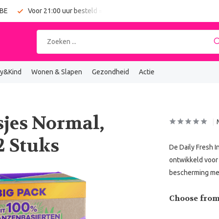
 BE
Voor 21:00 uur besteld = vandaag verzonden
Gratis verz
y&Kind
Wonen & Slapen
Gezondheid
Actie
sjes Normal,
2 Stuks
De Daily Fresh I
ontwikkeld voor 
bescherming met
Choose from