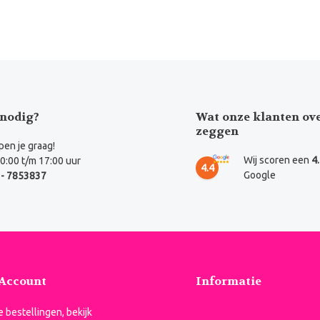
nodig?
Wat onze klanten ov
zeggen
en je graag!
Wij scoren een
4
0:00 t/m 17:00 uur
4.4
Google
- 7853837
 Account
Informatie
je bestellingen, bekijk