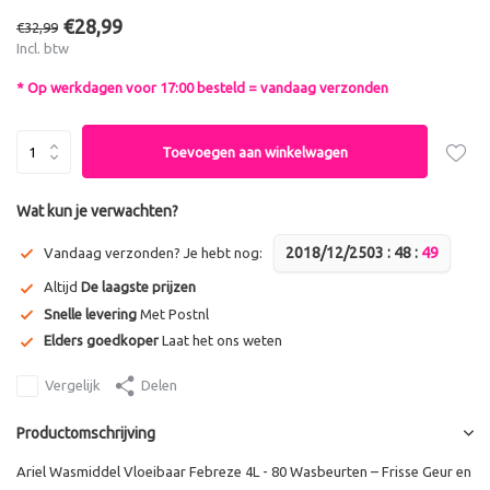
€28,99
€32,99
Incl. btw
* Op werkdagen voor 17:00 besteld = vandaag verzonden
Toevoegen aan winkelwagen
Wat kun je verwachten?
2018/12/25
0
3
:
4
8
:
4
9
Vandaag verzonden? Je hebt nog:
Altijd
De laagste prijzen
Snelle levering
Met Postnl
Elders goedkoper
Laat het ons weten
Vergelijk
Delen
Productomschrijving
Ariel Wasmiddel Vloeibaar Febreze 4L - 80 Wasbeurten – Frisse Geur en