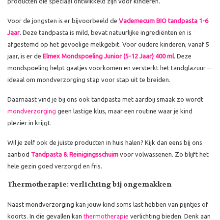
producten die speciaal ontwikkeld zijn voor kinderen.
Voor de jongsten is er bijvoorbeeld de
Vademecum BIO tandpasta 1-6
Jaar
. Deze tandpasta is mild, bevat natuurlijke ingrediënten en is
afgestemd op het gevoelige melkgebit. Voor oudere kinderen, vanaf 5
jaar, is er de
Elmex Mondspoeling Junior (5-12 Jaar) 400 ml
. Deze
mondspoeling helpt gaatjes voorkomen en versterkt het tandglazuur –
ideaal om mondverzorging stap voor stap uit te breiden.
Daarnaast vind je bij ons ook tandpasta met aardbij smaak zo wordt
mondverzorging
geen lastige klus, maar een routine waar je kind
plezier in krijgt.
Wil je zelf ook de juiste producten in huis halen? Kijk dan eens bij ons
aanbod
Tandpasta & Reinigingsschuim
voor volwassenen. Zo blijft het
hele gezin goed verzorgd en fris.
Thermotherapie: verlichting bij ongemakken
Naast mondverzorging kan jouw kind soms last hebben van pijntjes of
koorts. In die gevallen kan
thermotherapie
verlichting bieden. Denk aan