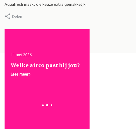
Aquafresh maakt die keuze extra gemakkelijk.
Delen
11 mei 2026
Door Mike de Groot, 22 mei 
ou?
Let's Get Ready to
Goedkope zonneb
Rumble: Stoere giftsets
die je huid echt
voor mannen met
beschermt? Kies v
karakter
Malibu!
Lees meer
Lees meer