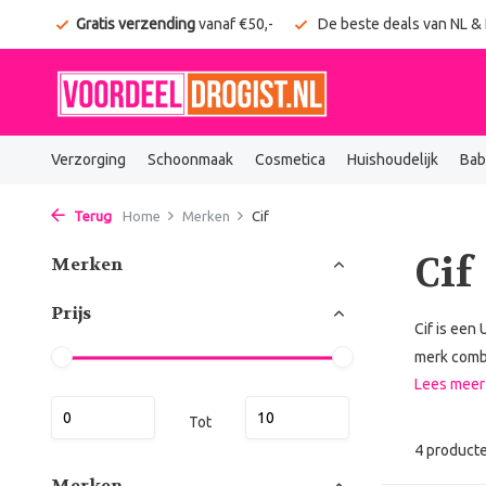
onden
Gratis verzending
vanaf €50,-
De beste deals van NL &
Verzorging
Schoonmaak
Cosmetica
Huishoudelijk
Bab
Terug
Home
Merken
Cif
Cif
Merken
Prijs
Cif is een
merk combi
Lees mee
Tot
4 product
Merken