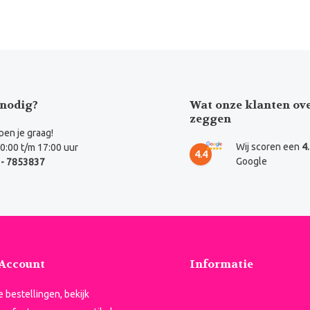
nodig?
Wat onze klanten ov
zeggen
en je graag!
Wij scoren een
4
0:00 t/m 17:00 uur
4.4
Google
- 7853837
 Account
Informatie
je bestellingen, bekijk