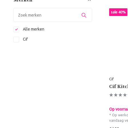
sale 40%
Alle merken
Cif
Cif
Cif Kit
Op voorra
* Op werkd
vandaag v