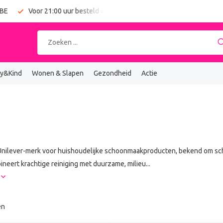
 BE
Voor 21:00 uur besteld = vandaag verzonden
Gratis verz
y&Kind
Wonen & Slapen
Gezondheid
Actie
 Unilever-merk voor huishoudelijke schoonmaakproducten, bekend om sch
neert krachtige reiniging met duurzame, milieu...
r
en