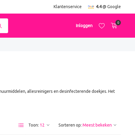
ending
vanaf €50,-
Klantenservice
4.4
@ Google
0
Inloggen
Account aanmaken
Account aanmaken
uurmiddelen, allesreinigers en desinfecterende doekjes. Het
Toon:
Sorteren op: