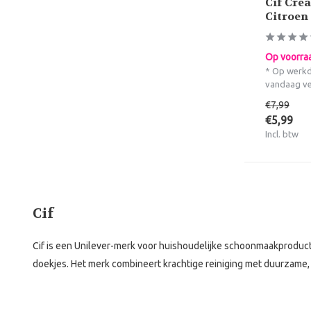
Cif Cre
Citroen
Op voorra
* Op werkd
vandaag v
€7,99
€5,99
Incl. btw
Cif
Cif is een Unilever-merk voor huishoudelijke schoonmaakproduc
doekjes. Het merk combineert krachtige reiniging met duurzame, m