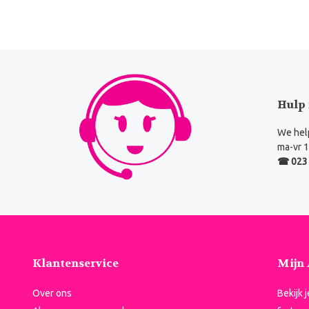
Hulp 
We help
ma-vr 1
☎ 023 
Klantenservice
Mijn
Over ons
Bekijk 