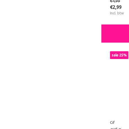
€4,99
€2,99
Incl. btw
sale 25%
Cif