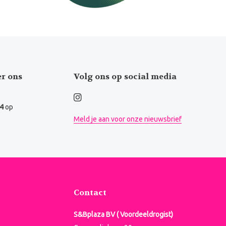
er ons
Volg ons op social media
.4
op
Meld je aan voor onze nieuwsbrief
Contact
S&Bplaza BV ( Voordeeldrogist)