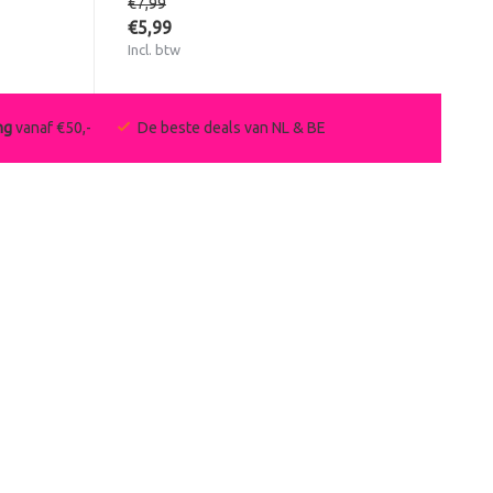
€7,99
€5,99
Incl. btw
ng
vanaf €50,-
De beste deals van NL & BE