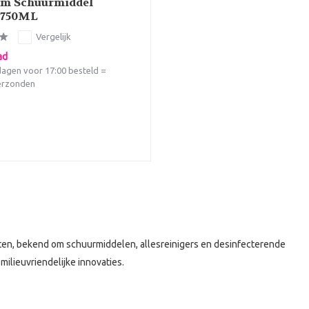
am Schuurmiddel
 750ML
Vergelijk
ad
agen voor 17:00 besteld =
erzonden
ten, bekend om schuurmiddelen, allesreinigers en desinfecterende
ilieuvriendelijke innovaties.