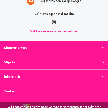
4.4
Wij scoren een
4.4
op Google
Volg ons op social media
Meld je aan voor onze nieuwsbrief
Klantenservice
Mijn Account
Informatie
Contact
Wij slaan cookies op om onze website te verbeteren. Is dat akkoord?
© 2026 Voordeeldrogist.nl
RSS-feed