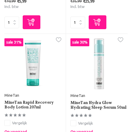
€10,99
€35,99
€5,99
€25,99
Incl. btw
Incl. btw
sale 31%
sale 30%
MineTan
MineTan
MineTan Rapid Recovery
MineTan Hydra Glow
Body Lotion 207ml
Hydrating Sleep Serum 50ml
Vergelijk
Vergelijk
Op voorraad
Op voorraad