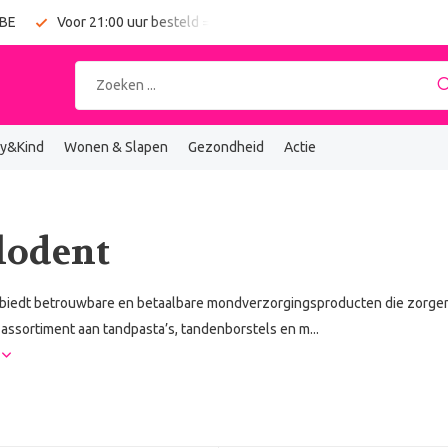
 BE
Voor 21:00 uur besteld = vandaag verzonden
Gratis verz
y&Kind
Wonen & Slapen
Gezondheid
Actie
lodent
 biedt betrouwbare en betaalbare mondverzorgingsproducten die zorgen
assortiment aan tandpasta’s, tandenborstels en m...
r