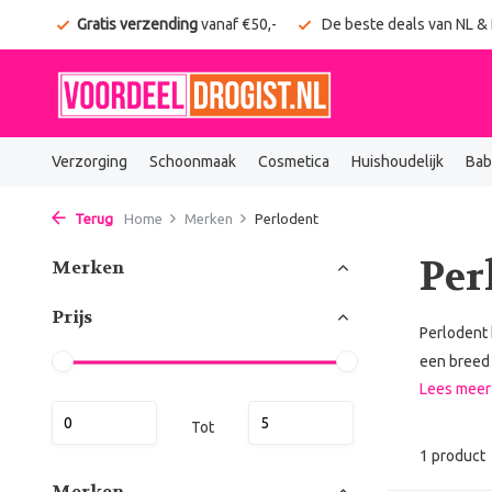
onden
Gratis verzending
vanaf €50,-
De beste deals van NL &
Verzorging
Schoonmaak
Cosmetica
Huishoudelijk
Bab
Terug
Home
Merken
Perlodent
Per
Merken
Prijs
Perlodent
een breed 
Lees mee
Tot
1 product
Merken