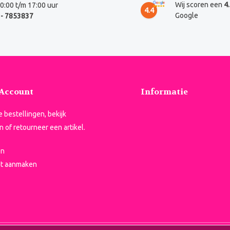
Wij scoren een
4
0:00 t/m 17:00 uur
4.4
Google
- 7853837
 Account
Informatie
je bestellingen, bekijk
n of retourneer een artikel.
en
t aanmaken