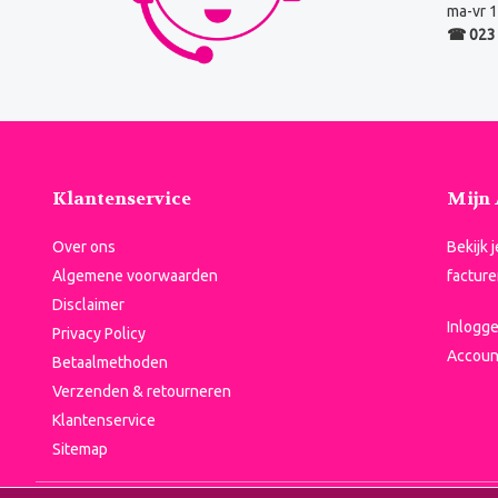
ma-vr 1
☎ 023 
Klantenservice
Mijn
Over ons
Bekijk 
Algemene voorwaarden
facture
Disclaimer
Inlogg
Privacy Policy
Accoun
Betaalmethoden
Verzenden & retourneren
Klantenservice
Sitemap