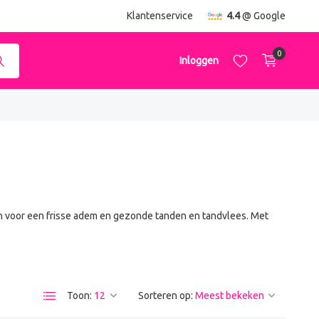
ending
vanaf €50,-
Klantenservice
4.4
@ Google
0
Inloggen
Account aanmaken
Account aanmaken
 voor een frisse adem en gezonde tanden en tandvlees. Met
Toon:
Sorteren op: