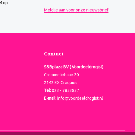
.4
op
Meld je aan voor onze nieuwsbrief
Contact
S&Bplaza BV ( Voordeeldrogist)
Crommelinbaan 20
2142 EX Cruquius
Tel:
023 - 7853837
E-mail:
info@voordeeldrogist.nl