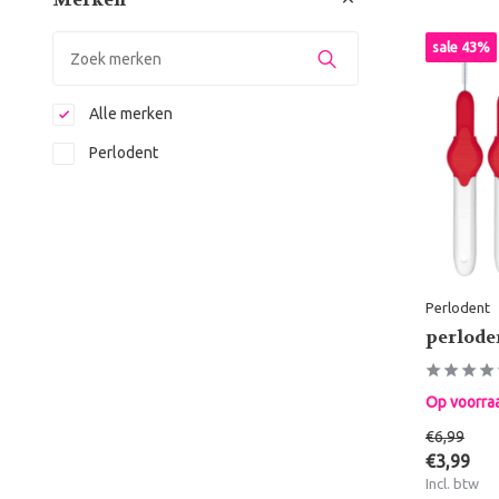
sale 43%
Alle merken
Perlodent
Perlodent
perlode
Op voorra
€6,99
€3,99
Incl. btw