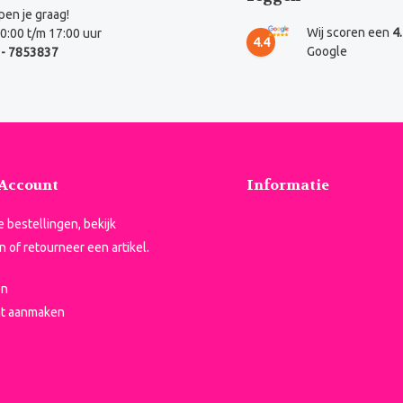
en je graag!
Wij scoren een
4
0:00 t/m 17:00 uur
4.4
Google
- 7853837
 Account
Informatie
je bestellingen, bekijk
n of retourneer een artikel.
en
t aanmaken