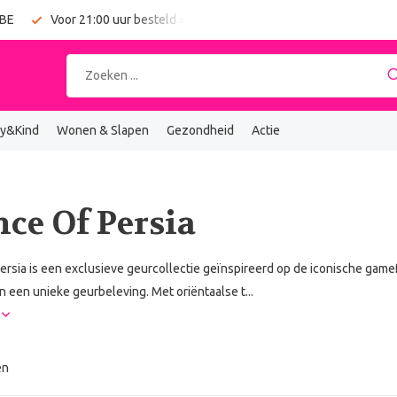
 BE
Voor 21:00 uur besteld = vandaag verzonden
Gratis verz
y&Kind
Wonen & Slapen
Gezondheid
Actie
nce Of Persia
Persia is een exclusieve geurcollectie geïnspireerd op de iconische ga
in een unieke geurbeleving. Met oriëntaalse t...
r
en