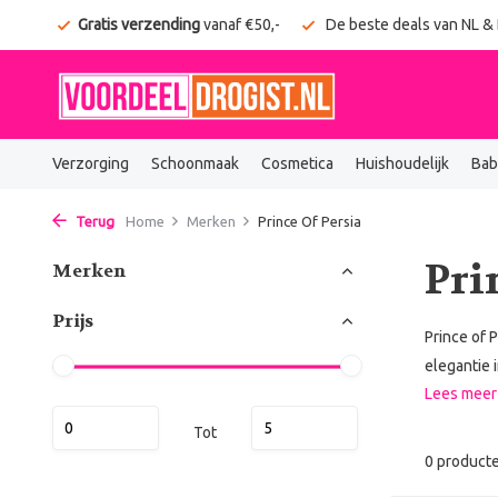
onden
Gratis verzending
vanaf €50,-
De beste deals van NL &
Verzorging
Schoonmaak
Cosmetica
Huishoudelijk
Bab
Terug
Home
Merken
Prince Of Persia
Pri
Merken
Prijs
Prince of 
elegantie 
Lees mee
Tot
0 product