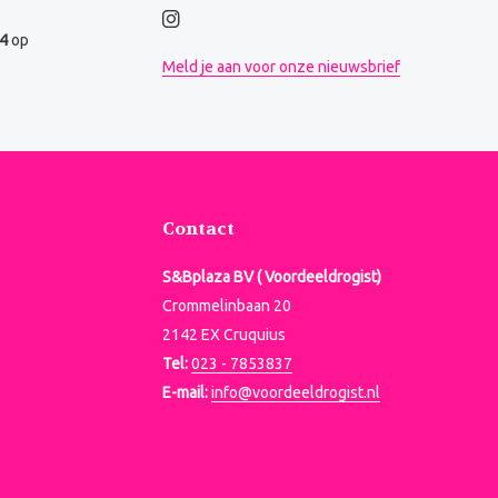
.4
op
Meld je aan voor onze nieuwsbrief
Contact
S&Bplaza BV ( Voordeeldrogist)
Crommelinbaan 20
2142 EX Cruquius
Tel:
023 - 7853837
E-mail:
info@voordeeldrogist.nl