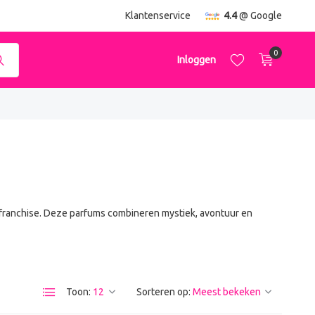
ending
vanaf €50,-
Klantenservice
4.4
@ Google
0
Inloggen
Account aanmaken
Account aanmaken
mefranchise. Deze parfums combineren mystiek, avontuur en
Toon:
Sorteren op: