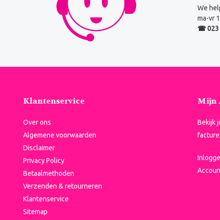
We help
ma-vr 1
☎ 023 
Klantenservice
Mijn
Over ons
Bekijk 
Algemene voorwaarden
facture
Disclaimer
Inlogg
Privacy Policy
Accoun
Betaalmethoden
Verzenden & retourneren
Klantenservice
Sitemap