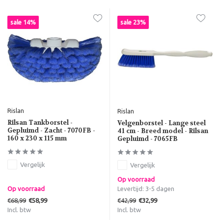
sale 14%
sale 23%
Rislan
Rislan
Rilsan Tankborstel -
Velgenborstel - Lange steel
Gepluimd - Zacht - 7070FB -
41 cm - Breed model - Rilsan
160 x 230 x 115 mm
Gepluimd - 7065FB
Vergelijk
Vergelijk
Op voorraad
Op voorraad
Levertijd: 3-5 dagen
€68,99
€42,99
€58,99
€32,99
Incl. btw
Incl. btw