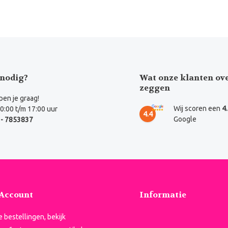
nodig?
Wat onze klanten ov
zeggen
en je graag!
Wij scoren een
4
0:00 t/m 17:00 uur
4.4
Google
- 7853837
 Account
Informatie
je bestellingen, bekijk