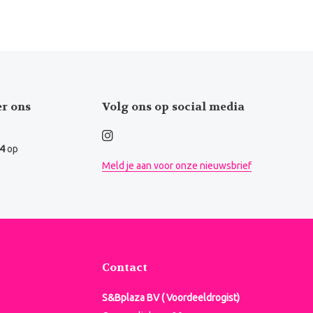
er ons
Volg ons op social media
.4
op
Meld je aan voor onze nieuwsbrief
Contact
S&Bplaza BV ( Voordeeldrogist)