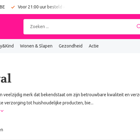
 BE
Voor 21:00 uur besteld = vandaag verzonden
Gratis verz
y&Kind
Wonen & Slapen
Gezondheid
Actie
al
en veelzijdig merk dat bekendstaat om zijn betrouwbare kwaliteit en verz
ke verzorging tot huishoudelijke producten, bie...
r
en