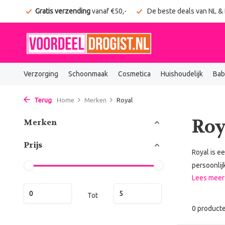
onden
Gratis verzending
vanaf €50,-
De beste deals van NL &
Verzorging
Schoonmaak
Cosmetica
Huishoudelijk
Bab
Terug
Home
Merken
Royal
Roy
Merken
Prijs
Royal is e
persoonlij
Lees mee
Tot
0 product