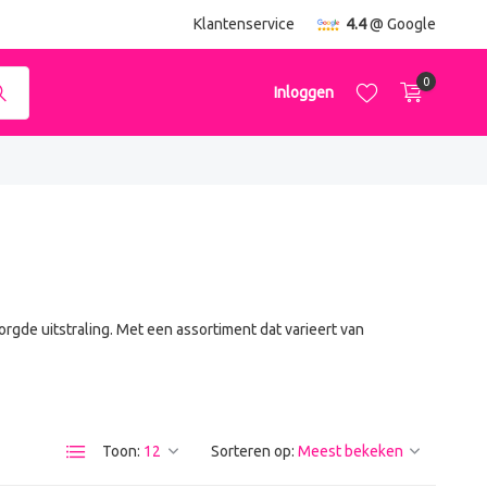
ending
vanaf €50,-
Klantenservice
4.4
@ Google
0
Inloggen
Account aanmaken
Account aanmaken
orgde uitstraling. Met een assortiment dat varieert van
Toon:
Sorteren op: