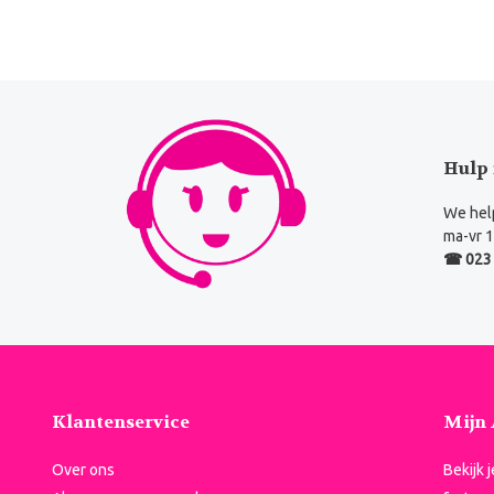
Hulp 
We help
ma-vr 1
☎ 023 
Klantenservice
Mijn
Over ons
Bekijk 