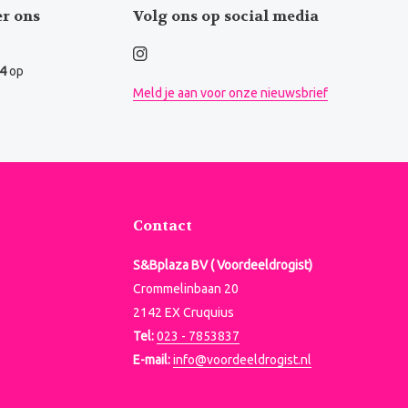
er ons
Volg ons op social media
.4
op
Meld je aan voor onze nieuwsbrief
Contact
S&Bplaza BV ( Voordeeldrogist)
Crommelinbaan 20
2142 EX Cruquius
Tel:
023 - 7853837
E-mail:
info@voordeeldrogist.nl