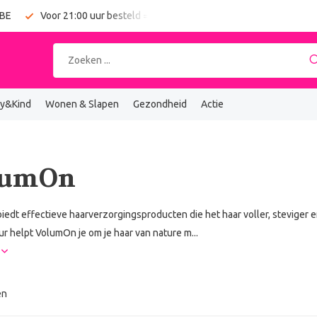
 BE
Voor 21:00 uur besteld = vandaag verzonden
Gratis verz
y&Kind
Wonen & Slapen
Gezondheid
Actie
lumOn
edt effectieve haarverzorgingsproducten die het haar voller, steviger 
ur helpt VolumOn je om je haar van nature m...
r
en