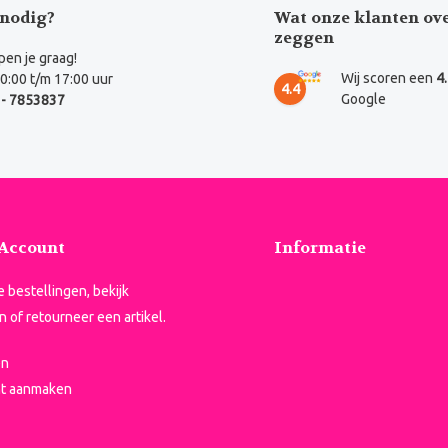
nodig?
Wat onze klanten ov
zeggen
en je graag!
Wij scoren een
4
0:00 t/m 17:00 uur
4.4
Google
- 7853837
 Account
Informatie
je bestellingen, bekijk
n of retourneer een artikel.
en
t aanmaken