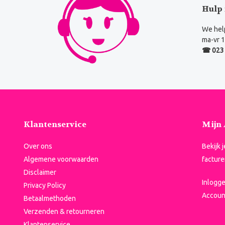
Hulp 
We help
ma-vr 1
☎ 023 
Klantenservice
Mijn
Over ons
Bekijk 
Algemene voorwaarden
facture
Disclaimer
Inlogg
Privacy Policy
Accoun
Betaalmethoden
Verzenden & retourneren
Klantenservice