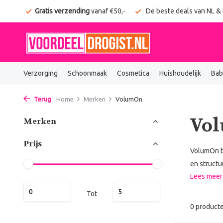
onden
Gratis verzending
vanaf €50,-
De beste deals van NL &
Verzorging
Schoonmaak
Cosmetica
Huishoudelijk
Bab
Terug
Home
Merken
VolumOn
Vo
Merken
Prijs
VolumOn bi
en structu
Lees mee
Tot
0 product