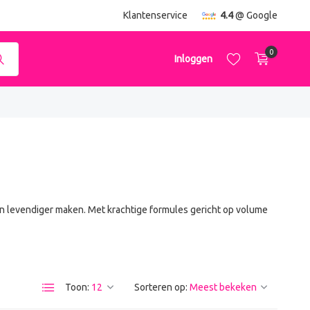
ending
vanaf €50,-
Klantenservice
4.4
@ Google
0
Inloggen
Account aanmaken
Account aanmaken
en levendiger maken. Met krachtige formules gericht op volume
Toon:
Sorteren op: