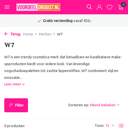
0
Gratis verzending
vanaf €50,-
Terug
Home
Merken
W7
W7
W7 is een trendy cosmetica merk dat betaalbare en kwalitatieve make-
upproducten biedt voor iedere look. Van levendige
oogschaduwpaletten tot zachte lippenstiften, W7 combineert stijl en
innovatie...
Lees meer
Sorteren op:
Filter
Toon:
0 producten