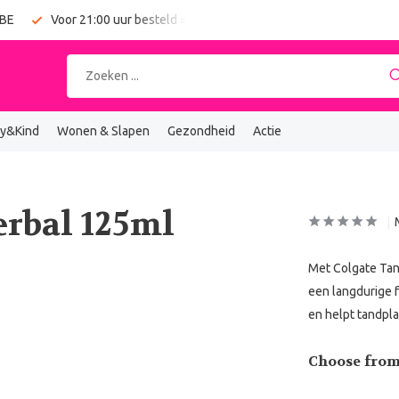
 BE
Voor 21:00 uur besteld = vandaag verzonden
Gratis verz
y&Kind
Wonen & Slapen
Gezondheid
Actie
erbal 125ml
Met Colgate Tan
een langdurige 
en helpt tandpla
Choose from