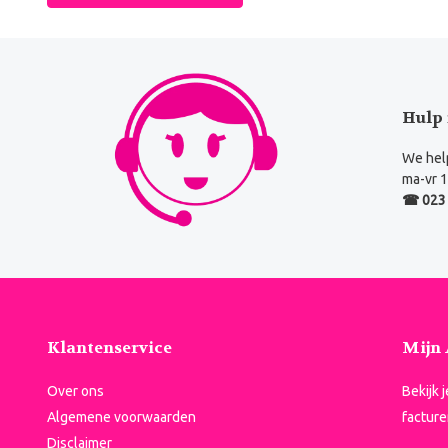
Hulp 
We help
ma-vr 1
☎ 023 
Klantenservice
Mijn
Over ons
Bekijk 
Algemene voorwaarden
facture
Disclaimer