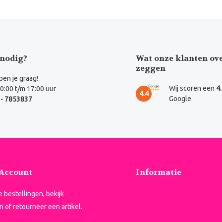
nodig?
Wat onze klanten ov
zeggen
en je graag!
Wij scoren een
4
0:00 t/m 17:00 uur
4.4
Google
- 7853837
 Account
Informatie
je bestellingen, bekijk
n of retourneer een artikel.