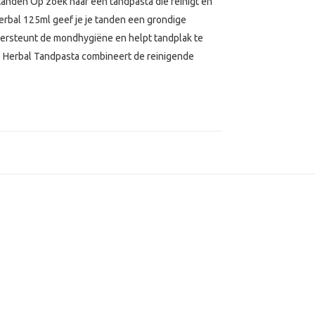
tanden Op zoek naar een tandpasta die reinigt én
erbal 125ml geef je je tanden een grondige
ndersteunt de mondhygiëne en helpt tandplak te
e Herbal Tandpasta combineert de reinigende