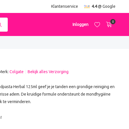
ending
vanaf €50,-
Klantenservice
4.4
@ Google
0
Inloggen
Merk:
Colgate
Bekijk alles Verzorging
Account aanmaken
Account aanmaken
dpasta Herbal 125ml geef je je tanden een grondige reiniging en
frisse adem. De kruidige formule ondersteunt de mondhygiëne
k te verminderen.
: