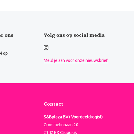
er ons
Volg ons op social media
.4
op
Meld je aan voor onze nieuwsbrief
Contact
S&Bplaza BV ( Voordeeldrogist)
Crommelinbaan 20
2142 EX Cruquius