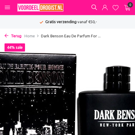
0
Gratis verzending
vanaf €50,-
Terug
Home
Dark Benson Eau De Parfum For ...
44% sale