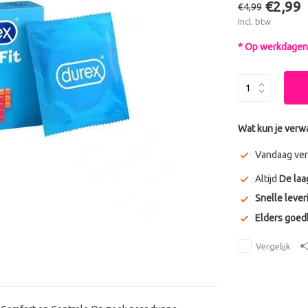
€2,99
€4,99
Incl. btw
* Op werkdagen 
Wat kun je verw
Vandaag ver
Altijd
De laa
Snelle lever
Elders goe
Vergelijk