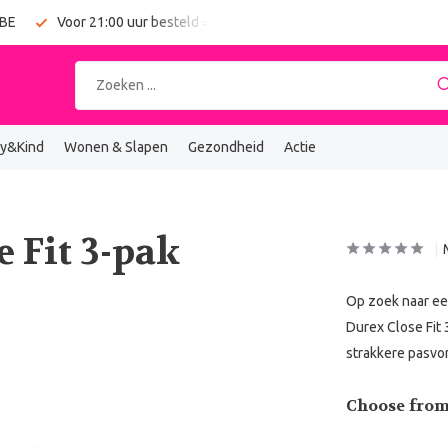
 BE
Voor 21:00 uur besteld = vandaag verzonden
Gratis verz
y&Kind
Wonen & Slapen
Gezondheid
Actie
 Fit 3-pak
Op zoek naar een
Durex Close Fit
strakkere pasvo
Choose from