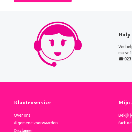
Hulp 
We help
ma-vr 1
☎ 023 
Klantenservice
Mijn
Over ons
Bekijk 
Algemene voorwaarden
facture
Disclaimer