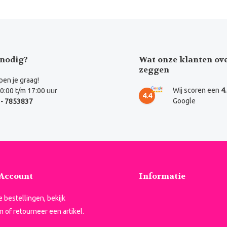
nodig?
Wat onze klanten ov
zeggen
en je graag!
Wij scoren een
4
0:00 t/m 17:00 uur
4.4
Google
- 7853837
 Account
Informatie
je bestellingen, bekijk
n of retourneer een artikel.