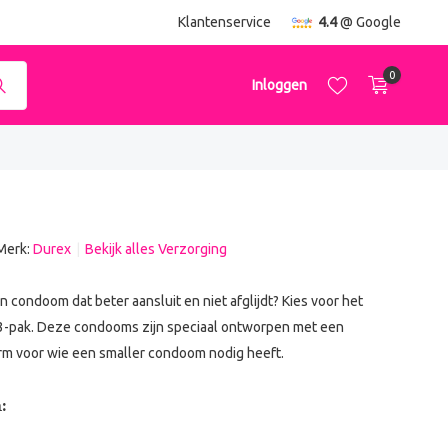
ending
vanaf €50,-
Klantenservice
4.4
@ Google
0
Inloggen
Merk:
Durex
Bekijk alles Verzorging
Account aanmaken
Account aanmaken
 condoom dat beter aansluit en niet afglijdt? Kies voor het
 3-pak. Deze condooms zijn speciaal ontworpen met een
rm voor wie een smaller condoom nodig heeft.
: