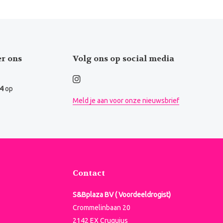
er ons
Volg ons op social media
.4
op
Meld je aan voor onze nieuwsbrief
Contact
S&Bplaza BV ( Voordeeldrogist)
Crommelinbaan 20
2142 EX Cruquius