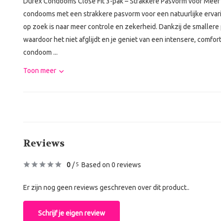
Durex Condooms Close Fit 3-pak – Strakkere Pasvorm voor Meer
condooms met een strakkere pasvorm voor een natuurlijke ervarin
op zoek is naar meer controle en zekerheid. Dankzij de smallere
waardoor het niet afglijdt en je geniet van een intensere, comfo
condoom ...
Toon meer
Reviews
0
/
Based on 0 reviews
5
Er zijn nog geen reviews geschreven over dit product..
Schrijf je eigen review