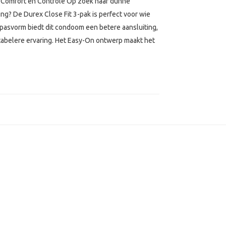
 Comfort en Controle Op zoek naar dunne
g? De Durex Close Fit 3-pak is perfect voor wie
 pasvorm biedt dit condoom een betere aansluiting,
rtabelere ervaring. Het Easy-On ontwerp maakt het