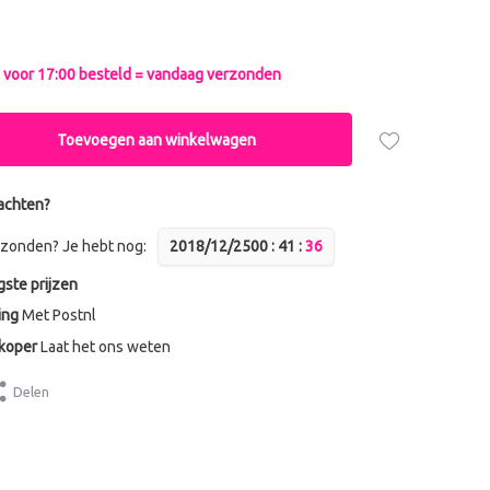
voor 17:00 besteld = vandaag verzonden
Toevoegen aan winkelwagen
achten?
zonden? Je hebt nog:
2018/12/25
0
0
:
4
1
:
3
6
gste prijzen
ing
Met Postnl
dkoper
Laat het ons weten
Delen