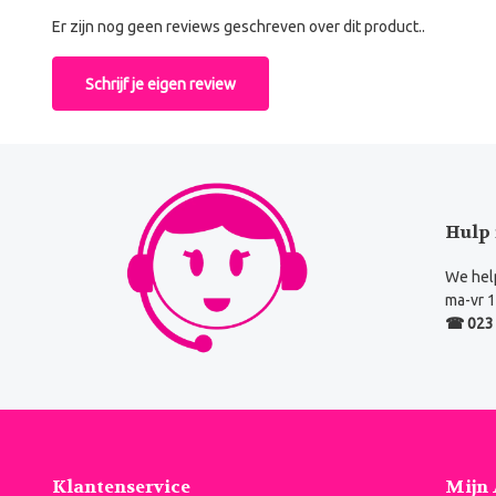
Er zijn nog geen reviews geschreven over dit product..
Schrijf je eigen review
Hulp 
We help
ma-vr 1
☎ 023 
Klantenservice
Mijn