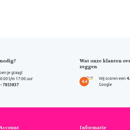
nodig?
Wat onze klanten ov
zeggen
en je graag!
Wij scoren een
4
0:00 t/m 17:00 uur
4.4
Google
- 7853837
 Account
Informatie