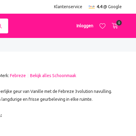
ending
vanaf €50,-
Klantenservice
4.4
@ Google
0
Inloggen
Merk:
Febreze
Bekijk alles Schoonmaak
Account aanmaken
Account aanmaken
erlijke geur van Vanille met de Febreze 3volution navulling.
 langdurige en frisse geurbeleving in elke ruimte.
: