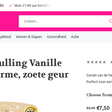
 BE
Voor 21:00 uur besteld = vandaag verzonden
Gratis verz
y&Kind
Wonen & Slapen
Gezondheid
Actie
ulling Vanille
rme, zoete geur
Geniet van de he
Perfect voor een
Choose from
€7,50
€9,99