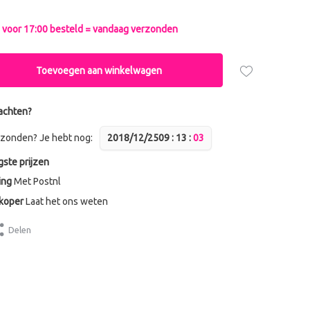
voor 17:00 besteld = vandaag verzonden
Toevoegen aan winkelwagen
achten?
zonden? Je hebt nog:
2018/12/25
0
9
:
1
3
:
0
3
gste prijzen
ing
Met Postnl
dkoper
Laat het ons weten
Delen