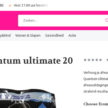
 BE
Voor 21:00 uur besteld = vandaag verzonden
Gratis verz
y&Kind
Wonen & Slapen
Gezondheid
Actie
ntum ultimate 20
Verhoog je afwa
Quantum Ultimat
afwasuitdaginge
stralend resultaa
Choose from