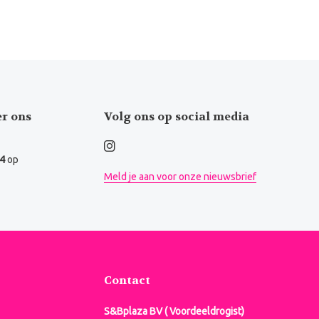
er ons
Volg ons op social media
.4
op
Meld je aan voor onze nieuwsbrief
Contact
S&Bplaza BV ( Voordeeldrogist)