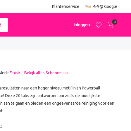
ending
vanaf €50,-
Klantenservice
4.4
@ Google
0
Inloggen
Merk:
Finish
Bekijk alles Schoonmaak
Account aanmaken
Account aanmaken
sresultaten naar een hoger niveau met Finish Powerball
e! Deze 20 tabs zijn ontworpen om zelfs de moeilijkste
n aan te gaan en bieden een ongeëvenaarde reiniging voor een
t.
: