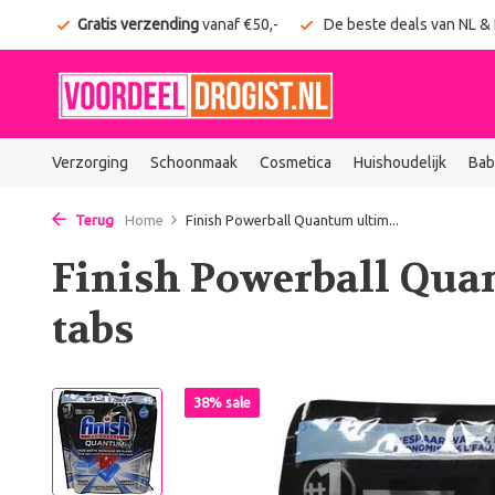
onden
Gratis verzending
vanaf €50,-
De beste deals van NL &
Verzorging
Schoonmaak
Cosmetica
Huishoudelijk
Bab
Terug
Home
Finish Powerball Quantum ultim...
Finish Powerball Qua
tabs
38% sale