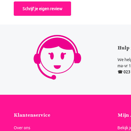
Schrijf je eigen review
Hulp 
We help
ma-vr 1
☎ 023 
Klantenservice
Mijn
Over ons
Bekijk 