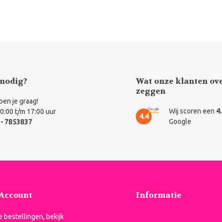
nodig?
Wat onze klanten ov
zeggen
en je graag!
Wij scoren een
4
0:00 t/m 17:00 uur
4.4
Google
- 7853837
 Account
Informatie
je bestellingen, bekijk