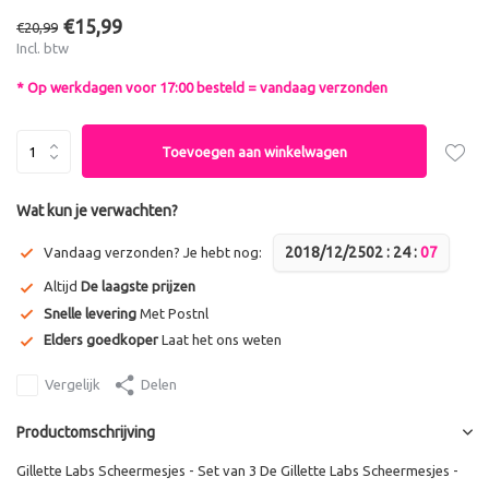
€15,99
€20,99
Incl. btw
* Op werkdagen voor 17:00 besteld = vandaag verzonden
Toevoegen aan winkelwagen
Wat kun je verwachten?
2018/12/25
0
2
:
2
4
:
0
6
Vandaag verzonden? Je hebt nog:
Altijd
De laagste prijzen
Snelle levering
Met Postnl
Elders goedkoper
Laat het ons weten
Vergelijk
Delen
Productomschrijving
Gillette Labs Scheermesjes - Set van 3 De Gillette Labs Scheermesjes -